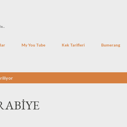
Ana içeriğe atla
in..
lar
My You Tube
Kek Tarifleri
Bumerang
riliyor
RABİYE