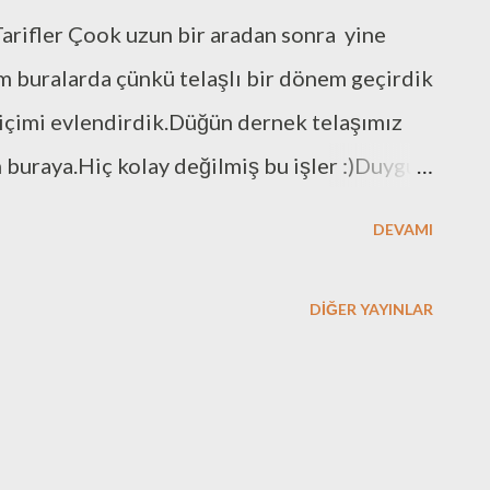
Tarifler Çook uzun bir aradan sonra yine
 buralarda çünkü telaşlı bir dönem geçirdik
n içimi evlendirdik.Düğün dernek telaşımız
buraya.Hiç kolay değilmiş bu işler :)Duygu
an..Her ana babaya nasip etsin tabi,çok da
DEVAMI
nı şanslarını,hep açık etsin,ayaklarına taş
mlar böyle..Şimdi arşivimde epeydir
DIĞER YAYINLAR
ile geldim(umarım açmam arayı artık çok
az lezzetli ve pratik bir tarif.Deneyin
 BAKLAVA KURABİYE İÇİN GEREKLİ OLAN
Bisküvi *2 YumurtaAkı *1,5 Su Bardağı Toz