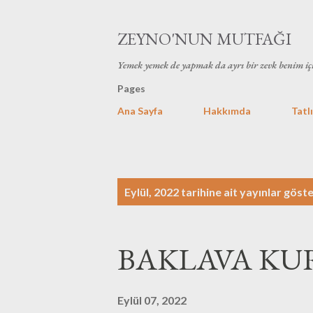
ZEYNO'NUN MUTFAĞI
Yemek yemek de yapmak da ayrı bir zevk benim iç
Pages
Ana Sayfa
Hakkımda
Tatlı
K
Eylül, 2022 tarihine ait yayınlar göste
a
y
BAKLAVA KU
ı
t
Eylül 07, 2022