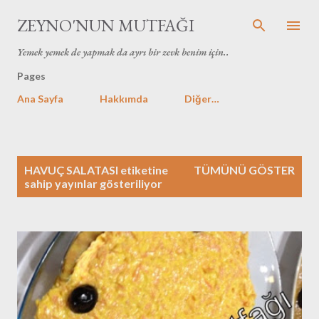
Ana içeriğe atla
ZEYNO'NUN MUTFAĞI
Yemek yemek de yapmak da ayrı bir zevk benim için..
Pages
Ana Sayfa
Hakkımda
Diğer…
K
HAVUÇ SALATASI
etiketine
TÜMÜNÜ GÖSTER
a
sahip yayınlar gösteriliyor
y
ı
t
l
a
r