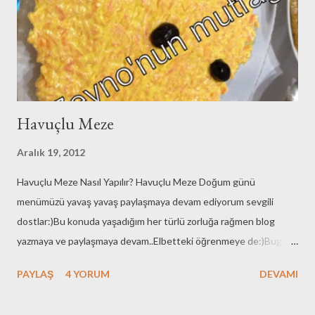
Havuçlu Meze
Aralık 19, 2012
Havuçlu Meze Nasıl Yapılır? Havuçlu Meze Doğum günü
menümüzü yavaş yavaş paylaşmaya devam ediyorum sevgili
dostlar:)Bu konuda yaşadığım her türlü zorluğa rağmen blog
yazmaya ve paylaşmaya devam..Elbetteki öğrenmeye de:)Bugün
sevgili bilgisayarım büyük bir olasılıkla artık emekli oldu ,yaptığımız
PAYLAŞ
4 YORUM
DEVAMI
her türlü müdahaleye cevap vermedi:)Ama ben yılmadım
,yazacağım dedim ..Sevgili telefonumun klavyesine sevgiyle