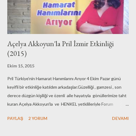
koruyarak, elleri tahriş etmeden temizler ve ipeksi yumuşaklık
sağlar. Her cilde uygun formülü ve içeriğindeki mis kokulu yağlar...
Açelya Akkoyun'la Pril İzmir Etkinliği
(2015)
Ekim 15, 2015
Pril Türkiye'nin Hamarat Hanımlarını Arıyor 4 Ekim Pazar günü
keyifli bir etkinliğe katıldım arkadaşlar.Güzelliği , gamzesi , son
derece düzgün kişiliği ve özenli aile hayatıyla gönüllerimize taht
kuran Açelya Akkoyun'la ve HENKEL yetkilileriyle Forum
Bornova Midpoint'te buluştuk.Elbette konumuz Pril'di :) Açelya
PAYLAŞ
2 YORUM
DEVAMI
Akkoyun'la ve Henkel Yetkilileriyle Sohbet Ediyoruz
Buluşmamız güzel bir sohbetle başladı .Pril hakkında