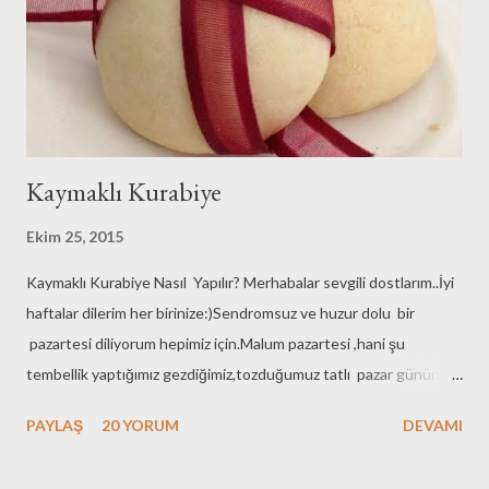
Kaymaklı Kurabiye
Ekim 25, 2015
Kaymaklı Kurabiye Nasıl Yapılır? Merhabalar sevgili dostlarım..İyi
haftalar dilerim her birinize:)Sendromsuz ve huzur dolu bir
pazartesi diliyorum hepimiz için.Malum pazartesi ,hani şu
tembellik yaptığımız gezdiğimiz,tozduğumuz tatlı pazar gününün
hemen ardından gelen sevimsiz ve adı büyük pazartesi :) Sen
PAYLAŞ
20 YORUM
DEVAMI
pazar günü kendini olabildiğince şımart ertesi gün kalk iş güç
koştur dur telaşla :)Pazarla pazartesi arasına başka bir gün olmalı