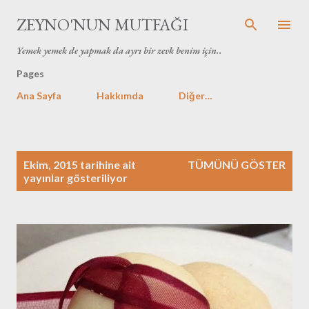
Ana içeriğe atla
ZEYNO'NUN MUTFAĞI
Yemek yemek de yapmak da ayrı bir zevk benim için..
Pages
Ana Sayfa
Hakkımda
Diğer…
K
Ekim, 2015 tarihine ait
TÜMÜNÜ GÖSTER
a
yayınlar gösteriliyor
y
ı
t
l
a
r