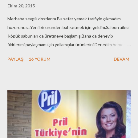
Ekim 20, 2015
Merhaba sevgili dostlarım.Bu sefer yemek tarifiyle çıkmadım
huzurunuza.Yeni bir üründen bahsetmek için geldim.Saloon ailesi
köpük sabunları da üretmeye başlamış.Bana da deneyip
fikirlerimi paylaşmam için yollamışlar ürünlerini.Denedim hemen
merakla.Ama fikrimi samimi olarak yazmak için bir hafta
PAYLAŞ
16 YORUM
DEVAMI
bekledim.Ellerimde nasıl bir etki olacağını görmek için.Frambuaz
kokusu çok hoş.Ellerime gelince benim gibi sık sık ellerini
sabunlayan biriyseniz rahatlıkla kullanabilirsiniz.Bende kuruma
yada çatlama olmadı.Normal bir cilt yapım olduğunu da
belirtmeliyim.Benim söyleyebileceklerim böyle.Şimdi de SALOON
ailesine ne diyor bakalım ürünleri için.. SALOON AİLESİ YENİ
ÜRÜN SERİSİ KÖPÜK EL SABUNLARI İLE GENİŞLİYOR! Saloon
Köpük El Sabunu, benzersiz içeriği , yumuşak kremsi köpüğü ve
paraben içermeyen özel formülü sayesinde cildin doğal dengesini