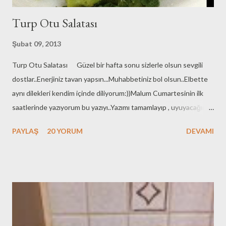
Turp Otu Salatası
Şubat 09, 2013
Turp Otu Salatası Güzel bir hafta sonu sizlerle olsun sevgili
dostlar..Enerjiniz tavan yapsın...Muhabbetiniz bol olsun..Elbette
aynı dilekleri kendim içinde diliyorum:))Malum Cumartesinin ilk
saatlerinde yazıyorum bu yazıyı..Yazımı tamamlayıp , uyuyacağım
(yani öyle olmasını umuyorum doğal olarak saat 02 15 itibariyle...
PAYLAŞ
20 YORUM
DEVAMI
ama nedense benim uyku firarda..Görenlerin yada yerini
bilenlerin insaniyet namına bana yollamalarını rica ederimmm:)))
Dünden beri İzmir 'de havalar pek havasında değil..Bulutlar pek bi
başına buyruk..Bir bakmışsın yağmur yağıyor hışım gibi ; bir
bakmışsın hızını alamamış doluya çevirmiş hırsla camlara
vuruyor:))Hoş benim için mahsuru yok yani çok severim yağan
yağmuru izlemeyi.Hele sokak lambasının ışığında yere düşen