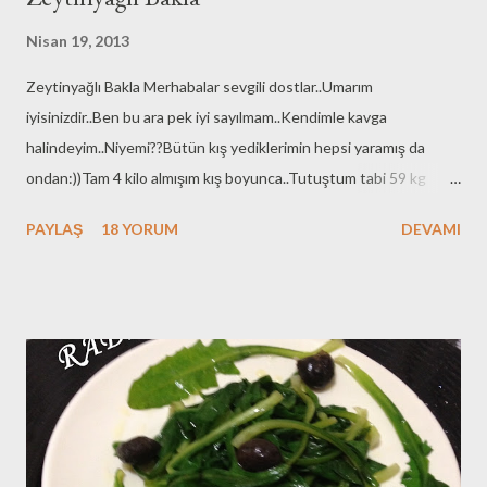
Nisan 19, 2013
Zeytinyağlı Bakla Merhabalar sevgili dostlar..Umarım
iyisinizdir..Ben bu ara pek iyi sayılmam..Kendimle kavga
halindeyim..Niyemi??Bütün kış yediklerimin hepsi yaramış da
ondan:))Tam 4 kilo almışım kış boyunca..Tutuştum tabi 59 kg
olduğumu görünce..Oysa kış başında 55 kgdım:))Ee önümüz
PAYLAŞ
18 YORUM
DEVAMI
yaz..Malum formda girmek lazım..Bende artık diyet yapmaya karar
vermiş bulunmaktayım..Vatanaa millete hayırlı olsun..55 olunca
haberiniz olacak elbette:))Hepinizi sevgiyle kucaklayarak evde
tek başıma yiyebildiğim taze bakla tarifimize geçelimm:))
MALZEMELER ½ kg Taze bakla 1 adet orta boy kuru soğan 5
tane taze soğan 7-8 dal dere otu ½ çay bardağı zeytin yağı ½
limon suyu 2 yemek kaşığı un(1 kaşığı ayıklanmış baklalarımızı
koyacağımız limonlu su için) Tuz 4 adet kesme şeker 2,5 su
bardağı su YAPILIŞI: Baklalarımızı yıkayıp ayıkladıktan sonra unlu