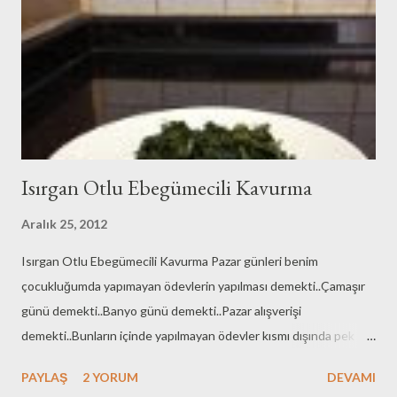
yağmur damlalarını izlemeye bayılırım... Öğrencilik yıllarımda
seyretmekle yetinmez bir de yürürdüm yağmurda şemsiye
varken elimde , şemsiyeyi açmadan:)Ama artık yaş 4 onluk olunca
şemsiye kullanmaya...
Isırgan Otlu Ebegümecili Kavurma
Aralık 25, 2012
Isırgan Otlu Ebegümecili Kavurma Pazar günleri benim
çocukluğumda yapımayan ödevlerin yapılması demekti..Çamaşır
günü demekti..Banyo günü demekti..Pazar alışverişi
demekti..Bunların içinde yapılmayan ödevler kısmı dışında pek
sıkıntı olmazdı da ödev konusu ciddi sıkıntıydı benim adıma:))Sen
PAYLAŞ
2 YORUM
DEVAMI
cuma ve cumartesi hiç kalem oynatma ondan sonra kalk ödev