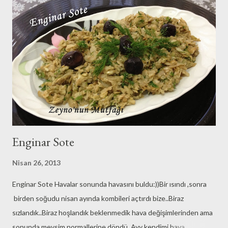
dönemlerde İngilizce şarkıları söyleme çabalarımız geldi hemen
aklıma:) Gülşen'in bu şarkısı bana yazı çağrıştırıyor..''Karpuz
kapuğu denize düştü'düştü de ne oldu sanki denize parmağımızı
bile sokamadık henüz..Haziran sonuna kadar da denizle
kucaklaşamayacağız gibi görünüyor buradan:((Haziran ayı içinde 2
mezuniyet töreni ve 3 sınav oturumu bizi beklerr:))aralara
serpiştirilmiş düğünler de var tabii:)sonrasında...
Enginar Sote
Nisan 26, 2013
Enginar Sote Havalar sonunda havasını buldu:))Bir ısındı ,sonra
birden soğudu nisan ayında kombileri açtırdı bize..Biraz
sızlandık..Biraz hoşlandık beklenmedik hava değişimlerinden ama
sonunda mevsim normallerine döndü..Ayy kendimi hava