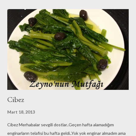
umut mevsimi ilkbahar..Çiçek açan ağaçlardan yayılan mis koku
hangi parfümde var Allah aşkına??Üzerimizdeki kalın
kıyafetlerden kurtulduğumuz gibi bize ağırlık yapan herşeyden
de arınma mevsimi..Seviyorum İlkbaharı diğer mevsimleri de
sevdiğim gibi..Ama kışın daha uzun olmasındanmıdır bilmem bahar
mevsimi bir başka keyiflendiriyor beni.. Bu keyfimin yansıması
belkide bu enginar sevdası..Bakla aşkı..Ot tutkusu..Kimbilir..Ama
keşke bu konuda ev halkıda benim gibi düşünsele...
Cibez
Mart 18, 2013
Cibez Merhabalar sevgili dostlar..Geçen hafta alamadığım
enginarların telafisi bu hafta geldi..Yok yok enginar almadım ama