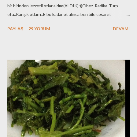
bir birinden lezzetli otlar aldım(ALDIK):))Cibez..Radika..Turp
otu..Karışık otlarrr..E bu kadar ot alınca ben bile cesaret
edemedim enginar almaya:))Ama bu gün yarın alırım..Sabır
PAYLAŞ
29 YORUM
DEVAMI
..Hepsini sevgiyle kucaklayıverdim..Hepsini bir anda yapayım
istedim lakin evde ot yiyen tek ben...Eşim anne tarafından Giritli
olmasına rağmen otlarla arası hiç iyi değil..Ben Giritli değilim ama
Giritliler kadar seviyorum
otları..Baklayı..Enginarları..Zeytinyağlılarıı..Sağolsun
babanişkomuz(Kayınvalide lafını hiç sevmez bende o sebepten
babanişko diyorum , anlayınız diye efendimm..)Sayesinde
öğrendim ve öğrenmeye devam ediyorum..Görün bakın nasıl
sevinmiş Zeynocuk bir solukta anlatıverdi hemen:))Şimdi Cibezle
başlayalım tariflerimize..Turp otunu daha önce vermiştim
zaten..radikayı da ileleyen günlerde vereceğim..Azıcık sabır
canlarım..Hadi tarifimize geçelim.. Cibez MALZEME...