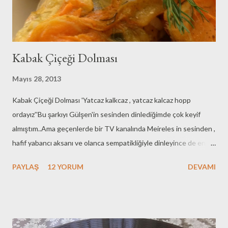
sürmezdi.Ben bu enginar çanağında garn...
Kabak Çiçeği Dolması
Mayıs 28, 2013
Kabak Çiçeği Dolması 'Yatcaz kalkcaz , yatcaz kalcaz hopp
ordayız''Bu şarkıyı Gülşen'in sesinden dinlediğimde çok keyif
almıştım..Ama geçenlerde bir TV kanalında Meireles in sesinden ,
hafif yabancı aksanı ve olanca sempatikliğiyle dinleyince de en az
Gülşen kadar başarılı bulduğumu söylemeden
PAYLAŞ
12 YORUM
DEVAMI
geçemeyeceğim..Ankara'nın Bağları'nı büklüm büklüm yollarını
söylerken de aynıydı durum..Arkadaşlar yanlış anlamayın spor
yada magazin muhabirliğine soyunmuyorum.. Bu iki şarkıyı bir
yabancıdan dinlemek hoşuma gitti..yeni yeni yetiştiğimiz