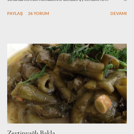
durumunu sunan spikerlere benzettimm:))Balkanlardan gelen
PAYLAŞ
26 YORUM
DEVAMI
soğuk hava akımları uzak diyalara göç etti..Basra körfezinden
gelen sıcak hava akımı da bize göç etti ve nihayet havalar ısındı
efendimm..İyi oldu ısınması ama bendenizi pek bir yordu havanın
kararsızlığı..Kışlıklarla yazlıklar kanka oldular evde bugüne
kadar:))Nihayet bugün bu birlikteliklerini bozdum ve ayırdım
onları..Off ne yorucu ve sıkıcı bi şey bu yazlık kışlık
muhabbeti..Yazlıkları çıkar..yıka..yerleştir..kışlıkları aynı şekilde..Bu
arada giyilmeyenleri ayır..Bir de bu arada evi toparla..Yemek
yap..onu yap..Bunu yap..Rejim yapp!!!!Evett rejimdeydim ben
değil mi:))Şükürler olsun artık 57 görüldü diğital tartıda:))pek
sevindim tabiki.Aynen devam..Bende bu süreçte sizlerle dü...
Zeytinyağlı Bakla