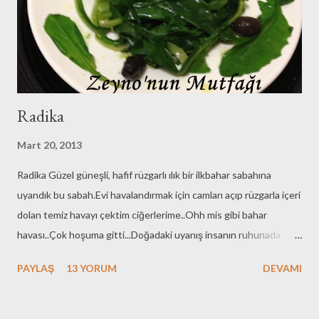
va limonlu suyumuza koyuyoruz karamasın diye..Bize de bu arada
soğanlarımızı soyup rendeleyelim yağımızı da ekledikten sonra
kavuralım ha...
Radika
Mart 20, 2013
Radika Güzel güneşli, hafif rüzgarlı ılık bir ilkbahar sabahına
uyandık bu sabah.Evi havalandırmak için camları açıp rüzgarla içeri
dolan temiz havayı çektim ciğerlerime..Ohh mis gibi bahar
havası..Çok hoşuma gitti...Doğadaki uyanış insanın ruhunada
yansıyor..Yenilenmek , arınmak hafiflemek istiyor insan..Alınan
PAYLAŞ
13 YORUM
DEVAMI
kilolardan kurtulmak..Yeni bir şeyler yapmak , görmediğini görmek
, yeni şeyler öğrenmek istiyor insan..Hayaller kurduruyor
adama..Yaza yada geleceğe dair..İlkbahar umut demek evet , evet