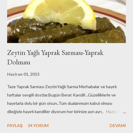
Zeytin Yağlı Yaprak Sarması-Yaprak
Dolması
Haziran 01, 2015
Taze Yaprak Sarması ZeytinYağlı Sarma Merhabalar ve hayırlı
haftalar sevgili dostlar.Bugün Berat Kandili ..Güzelliklerle ve
hayırlarla dolu bir gün olsun..Tüm dualarımızın kabul olması
dileğiyle hayırlı kandiller diyorum her birinize ayrı ayrı.. Haziran
ayının ilk günü bugün.. Yaz geldi diyebiliriz sanırım ama çok da
PAYLAŞ
34 YORUM
DEVAMI
iddialı olmamak gerek , zira bu yıl havalar çok enteresan..Yaz geldi