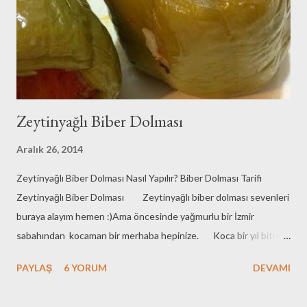
süzülür ve doğranıp bir kenara alınır 2-pirinç ayıklanıp yıkanır 3-
limon sıkılır 4-yağ , su ,limon suyu ve tuz güzelce ka...
Zeytinyağlı Biber Dolması
Aralık 26, 2014
Zeytinyağlı Biber Dolması Nasıl Yapılır? Biber Dolması Tarifi
Zeytinyağlı Biber Dolması Zeytinyağlı biber dolması sevenleri
buraya alayım hemen :)Ama öncesinde yağmurlu bir İzmir
sabahından kocaman bir merhaba hepinize. Koca bir yıl bitiyor
topu topu beş gün sonra..Ben de halen tedahülde olan 2014
PAYLAŞ
6 YORUM
DEVAMI
yılındaki tariflerimi bloğa aktarayım diyorum ama yeni yıla da
sarkacak ister istemez arşivdeki tariflerim:)..Yeni yıla yeni tarifler ,