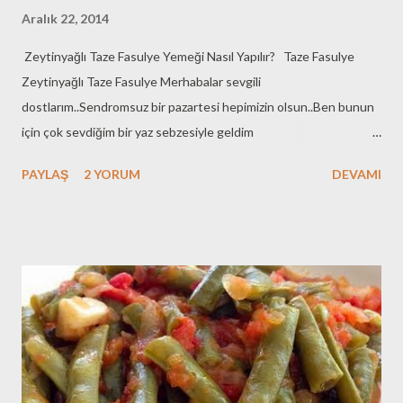
Aralık 22, 2014
Zeytinyağlı Taze Fasulye Yemeği Nasıl Yapılır? Taze Fasulye
Zeytinyağlı Taze Fasulye Merhabalar sevgili
dostlarım..Sendromsuz bir pazartesi hepimizin olsun..Ben bunun
için çok sevdiğim bir yaz sebzesiyle geldim
huzurunuza..Zeytinyağlı Taze Fasulye..Kış günlerinde yaz
PAYLAŞ
2 YORUM
DEVAMI
sebzeleri iyi geliyor insana.Ben yaz gelince kış yemeklerini
özlüyorum ,kışın gelince de yaz yemeklerini özlüyorum..Ne tuhaf
değil mi?Bu huyum yüzünden yazdan neredeyse tüm
sebzelerden atarım derin dondurucuya..Kış yemekleri sınırlı
olduğundan bana çok iyi geliyor..Hem de hazır ve
ayıklanmış..Kolay ve pratik geliyor yani..Kış soğuğunda yaz
sıcağıyla içimi ısıtıyorum gibi :)Bu son derece basit tarifi
paylaşmakta ki amacım belli..Hem prensesime bir mutfak arşivi
bırakmak hem de mutfağa ilk kez girenlere yardımcı