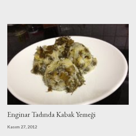
yapmaya.Yanlış anlamayın sakın ödev yapmadan gitmezdim
okula..Sadece sondakikasına kadar tatilimi değerlendirirdim
anlıyacağınız::.Düşünün halimi yani..Hele birde dönem ödevi varsa
halim içler acısı:((Çünkü dönem ödevleri elle yazılırdı bizim
zamanımızda. Bilgisayarmış internetmiş esamesi bile yoktu o
yıllarda..Dönem ödevi yapmak için birkaç arkadaş toplaşır Halk
Kütüphanelerine giderdik.Fotokopide çektirmezdik elle özetler
çıkarırdık..Sonra onları düzenleyip temize çeker , güzel bir kapakla
süsleyip öyle teslim ederdik öğretmenlerimize..Zor yıllardı ama
güzeldi bence..Herşeyimizin kıymetini bilirdik çünkü.. Pazar...
Enginar Tadında Kabak Yemeği
Kasım 27, 2012