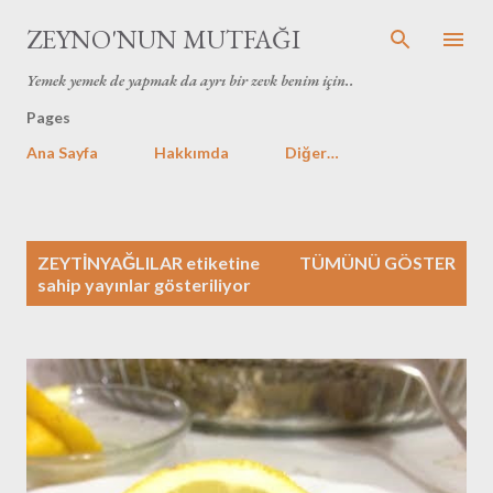
Ana içeriğe atla
ZEYNO'NUN MUTFAĞI
Yemek yemek de yapmak da ayrı bir zevk benim için..
Pages
Ana Sayfa
Hakkımda
Diğer…
K
ZEYTİNYAĞLILAR
etiketine
TÜMÜNÜ GÖSTER
a
sahip yayınlar gösteriliyor
y
ı
t
l
a
r