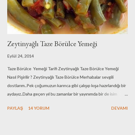
olabilmek..Kim bilir belki ailesinden uzakta yaşayan bir
üniversiteli..Ya da annesine sürpriz yapmak isteyen bir evlat
okur..O zaman sizi mutfağıma alayım..Buyrun Zeyno'nu...
Zeytinyağlı Taze Börülce Yemeği
Eylül 24, 2014
Taze Börülce Yemeği Tarifi Zeytinyağlı Taze Börülce Yemeği
Nasıl Pişirilir ? Zeytinyağlı Taze Börülce Merhabalar sevgili
dostlarım..Pek çoğumuzun karınca gibi çalışıp kışa hazırlandığı bir
aydayız..Daha geçen yıl bu zamanlar bir yayınımda bir de isim
takmıştım bu durumumuz için..KIŞLIK HAZIRLAYAN KADIN
PAYLAŞ
14 YORUM
DEVAMI
SENDROMU demiştim Tarhana tarifimde :)Aynen sendromumuz
geldi , hoş geldi..Ben de ufak ufak kendi çapımda hazırlanıyorum
kışa..Kışlık domates sosları yapıldı yerlerine