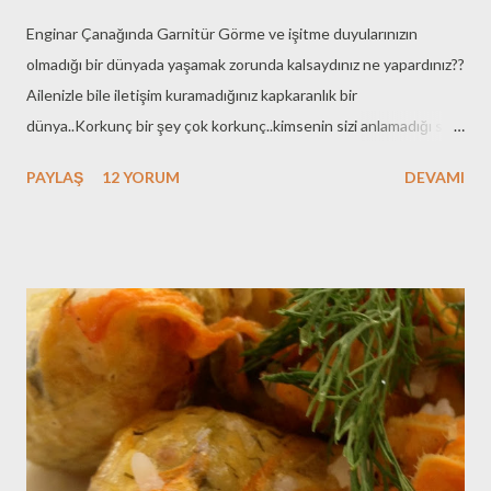
Enginar Çanağında Garnitür Görme ve işitme duyularınızın
olmadığı bir dünyada yaşamak zorunda kalsaydınız ne yapardınız??
Ailenizle bile iletişim kuramadığınız kapkaranlık bir
dünya..Korkunç bir şey çok korkunç..kimsenin sizi anlamadığı sizin
de kimseyi anlamadığınız , karanlık bir dünya.Böylesine sıkıntılarla
PAYLAŞ
12 YORUM
DEVAMI
dolu bir dünyada yaşamak zorunda kalan pek çok kardeşimiz
var.Onların dünyalarını biraz olsun aralayıp , hayata onların
penceresinden bakmalıyız.''Benim Dünyam'' Tam da bu konuya
ışık tutmuş bir film olmuş.Beren Saat , Uğur Yücel ve Ayça
Bingöl'ün muhteşem oyunculuğu da eklenince gözyaşları sel olup
akıyor izlerken.Mutlaka izleyin bu güzel filmi diyor ve Benim
Dünyam'dan çıkıp Zeyno'nun Mutfağına geçiyorum hızla:)Ama
öncesin de merhabalarımı ve sevgilerimi yolluyorum hepinize
İzmir'den:) Enginar yemeğini ne çok sevdiğimi anlatmıştım çok
önceki yazılarım da..Ama o zamanlar Sevdiceğim enginarı ağzına