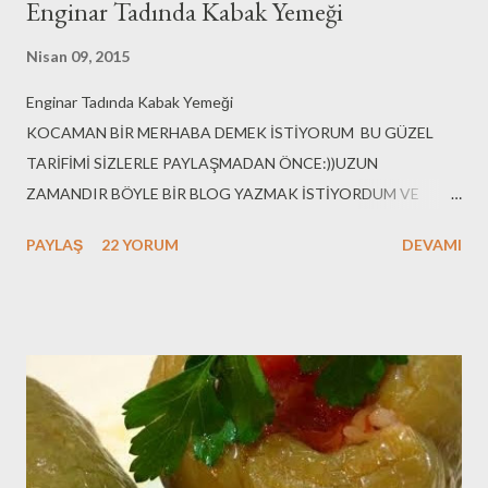
Enginar Tadında Kabak Yemeği
Nisan 09, 2015
Enginar Tadında Kabak Yemeği
KOCAMAN BİR MERHABA DEMEK İSTİYORUM BU GÜZEL
TARİFİMİ SİZLERLE PAYLAŞMADAN ÖNCE:))UZUN
ZAMANDIR BÖYLE BİR BLOG YAZMAK İSTİYORDUM VE
İNTERNETTEN DİĞER BLOGLARI TAKİP EDEREK NASIL
PAYLAŞ
22 YORUM
DEVAMI
YAPABİLİRİM DİYE ARAŞTIRMA İÇİNDEYDİM.KISMET
BUGÜNEYMİŞ..ÖĞRENECEĞİM ÇOK ŞEY VAR..HENÜZ ÇOK
ACEMİYİM VE O NEDENLE SÜR-ÇÜ LİSAN EDERSEM AFFOLA
DİYEREK TARİFİMİ PAYLAŞIYORUM..SEVGİYLE KALINIZ...
Malzemeler: 5 adet orta boy kabak 1 kahve fincanı zeytinyağı 1
kahve fincanı pirinç 1 kahve fincanı su 1 limon suyu damak
tadınıza göre tuz 2 yada 3 demet dereotu(demetin büyüklüğüne
bağlı) 8 tane taze soğan Yapılışı: 1- yeşillikler güzelce yıkanır ,