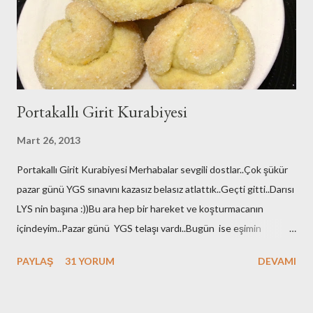
maçlar dışında ki maçlar çok ilgimi çekmiyor anladığınız üzere.. ...
Portakallı Girit Kurabiyesi
Mart 26, 2013
Portakallı Girit Kurabiyesi Merhabalar sevgili dostlar..Çok şükür
pazar günü YGS sınavını kazasız belasız atlattık..Geçti gitti..Darısı
LYS nin başına :))Bu ara hep bir hareket ve koşturmacanın
içindeyim..Pazar günü YGS telaşı vardı..Bugün ise eşimin
yapılması gereken tahlilleri vardı ameliyat öncesi:((onları
PAYLAŞ
31 YORUM
DEVAMI
yaptırdık..Perşembe günü de safra kesesi ameliyatı
olacak...Dualarınızı eksik etmeyin bizden olurmu??Doktorumuz
çok kolay bir ameliyat olduğunu ve kısa süreceğini de anlattı