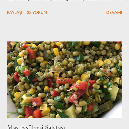
çünkü zor bir dönemden geçiyoruz..Herkes adeta barut fıçısı
PAYLAŞ
22 YORUM
DEVAMI
gibi..Git gide kutuplaşıyoruz..Bu bir sınav..Sonucunda kazananın
yada kaybedeninin hepimizin olduğu bir sınav..Aynı geminin
yolcusuyuz hepimiz ve hatırlatmak isterim bu gemi batarsa
hepimiz batarız:(O nedenle de sukunetle ve sabırla , kazasız
belasız atlatalım şu seçim sürecini..Olur mu:) Eveet
huzurunuza her daim bayılarak yediğim zeytinyağlı enginar
tarifimle geldim:)Benim enginarlarım geçen sene dondurucuya
attığım enginarlar..Ama tazeleri çıktı ben stoklarımı eritmek için
elimdekileri kullandım..Siz tazeleriyle yapın derim:)Hadi o zaman
tarifimize geçelim biz.. Malzemeler: 8 tane enginar ç...
Maş Fasülyesi Salatası