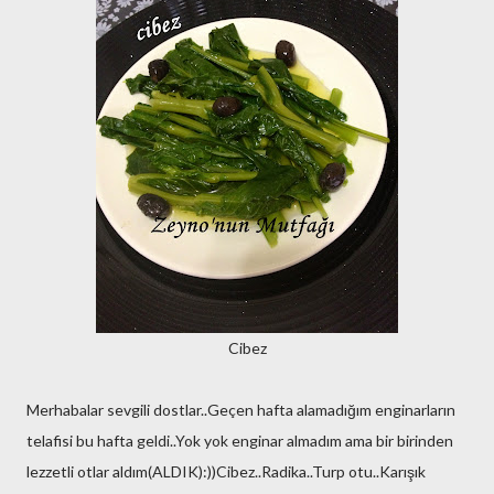
Cibez
Merhabalar sevgili dostlar..Geçen hafta alamadığım enginarların
telafisi bu hafta geldi..Yok yok enginar almadım ama bir birinden
lezzetli otlar aldım(ALDIK):))Cibez..Radika..Turp otu..Karışık