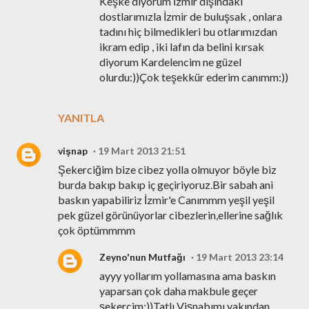
Keşke diyorum İzmir dışındaki
dostlarımızla İzmir de buluşsak , onlara
tadını hiç bilmedikleri bu otlarımızdan
ikram edip , iki lafın da belini kırsak
diyorum Kardelencim ne güzel
olurdu:))Çok teşekkür ederim canımm:))
YANITLA
vişnap
19 Mart 2013 21:51
Şekerciğim bize cibez yolla olmuyor böyle biz
burda bakıp bakıp iç geçiriyoruz.Bir sabah ani
baskın yapabiliriz İzmir'e Canımmm yeşil yeşil
pek güzel görünüyorlar cibezlerin,ellerine sağlık
çok öptümmmm
Zeyno'nun Mutfağı
19 Mart 2013 23:14
ayyy yollarım yollamasına ama baskın
yaparsan çok daha makbule geçer
şekercim:))Tatlı Vişnabımı yakından