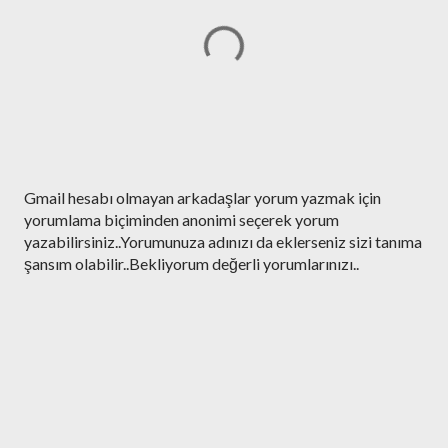
Y
Gmail hesabı olmayan arkadaşlar yorum yazmak için
o
yorumlama biçiminden anonimi seçerek yorum
r
yazabilirsiniz..Yorumunuza adınızı da eklerseniz sizi tanıma
u
şansım olabilir..Bekliyorum değerli yorumlarınızı..
m
G
ö
n
d
e
r