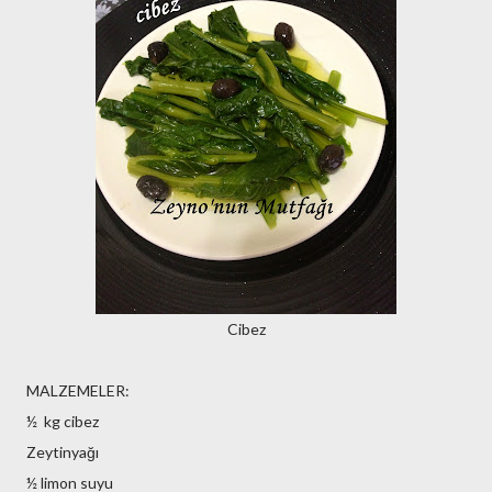
Cibez
MALZEMELER:
½ kg cibez
Zeytinyağı
½ limon suyu