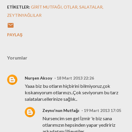
ETIKETLER:
GİRİT MUTFAĞI
OTLAR
SALATALAR
ZEYTİNYAĞLILAR
PAYLAŞ
Yorumlar
Nurşen Aksoy
18 Mart 2013 22:26
Yaaa biz bu otların hiçbirini bilmiyoruz,çok
kıskanıyorum otlarınızı..Çok seviyorum bu tarz
salataları.ellerinize sağlık..
Zeyno'nun Mutfağı
19 Mart 2013 17:05
Nursencim sen gel İzmir 'e biz sana
otlarımızın hepsinden yapar yediririz
arkadaşım:))Sevgiler..