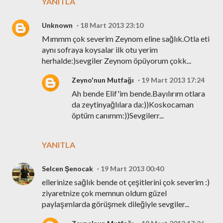
YANITLA
Unknown
18 Mart 2013 23:10
Mımmm çok severim Zeynom eline sağlık.Otla eti
aynı sofraya koysalar ilk otu yerim
herhalde:)sevgiler Zeynom öpüyorum çokk...
Zeyno'nun Mutfağı
19 Mart 2013 17:24
Ah bende Elif'im bende.Bayılırım otlara
da zeytinyağlılara da:))Koskocaman
öptüm canımm:))Sevgilerr...
YANITLA
Selcen Şenocak
19 Mart 2013 00:40
ellerinize sağlık bende ot çeşitlerini çok severim :)
ziyaretnize çok memnun oldum güzel
paylaşımlarda görüşmek dileğiyle sevgiler...