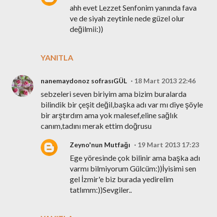
ahh evet Lezzet Senfonim yanında fava
ve de siyah zeytinle nede güzel olur
değilmii:))
YANITLA
nanemaydonoz sofrasıGÜL
18 Mart 2013 22:46
sebzeleri seven biriyim ama bizim buralarda
bilindik bir çeşit değil,başka adı var mı diye şöyle
bir arştırdım ama yok malesef,eline sağlık
canım,tadını merak ettim doğrusu
Zeyno'nun Mutfağı
19 Mart 2013 17:23
Ege yöresinde çok bilinir ama başka adı
varmı bilmiyorum Gülcüm:))İyisimi sen
gel İzmir'e biz burada yedirelim
tatlımm:))Sevgiler..