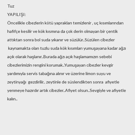
Tuz
YAPILIŞI:
Öncelikle cibezlerin kötü yaprakları temizlenir , uç kısımlarından
hafifçe kesilir ve kök kısmına da çok derin olmayan bir çentik
attıktan sonra bol suda yıkanır ve süzülür..Süzülen cibezler
kaynamakta olan tuzlu suda kök kısımları yumuşayana kadar ağzı
açık olarak haşlanır..Burada ağzı açık haşlamamızın sebebi
cibezlerimizin rengini korumak..Yumuşayan cibezler kevgir
yardımıyla servis tabağına alınır ve üzerine limon suyu ve
zeytinyağı gezdirilir.. zeytinle de süslendikten sonra afiyetle
yenmeye hazırdır artık cibezler..Afiyet olsun..Sevgiyle ve afiyetle
kalın..