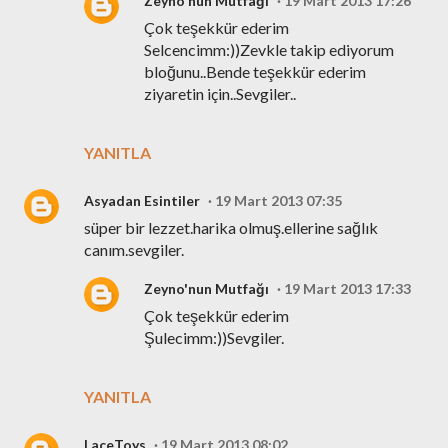
Zeyno'nun Mutfağı
19 Mart 2013 17:26
Çok teşekkür ederim
Selcencimm:))Zevkle takip ediyorum
bloğunu..Bende teşekkür ederim
ziyaretin için..Sevgiler..
YANITLA
Asyadan Esintiler
19 Mart 2013 07:35
süper bir lezzet.harika olmuş.ellerine sağlık
canım.sevgiler.
Zeyno'nun Mutfağı
19 Mart 2013 17:33
Çok teşekkür ederim
Şulecimm:))Sevgiler.
YANITLA
LaceToys
19 Mart 2013 08:02