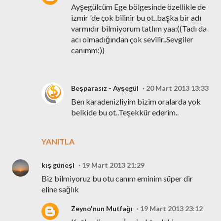
Ayşegülcüm Ege bölgesinde özellikle de
izmir 'de çok bilinir bu ot..başka bir adı
varmıdır bilmiyorum tatlım yaa:((Tadı da
acı olmadığından çok sevilir..Sevgiler
canımm:))
Beşparasız - Ayşegül
20 Mart 2013 13:33
Ben karadenizliyim bizim oralarda yok
belkide bu ot..Teşekkür ederim..
YANITLA
kış güneşi
19 Mart 2013 21:29
Biz bilmiyoruz bu otu canım eminim süper dir
eline sağlık
Zeyno'nun Mutfağı
19 Mart 2013 23:12