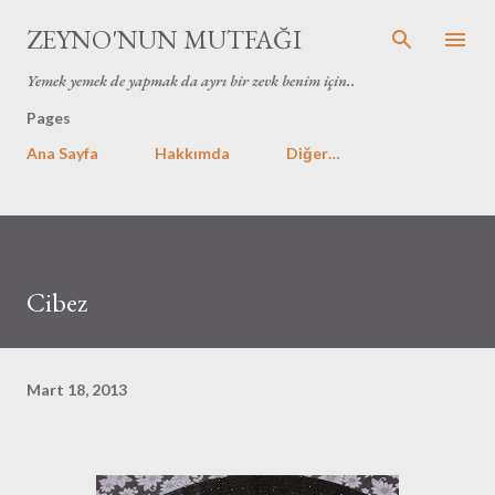
Ana içeriğe atla
ZEYNO'NUN MUTFAĞI
Yemek yemek de yapmak da ayrı bir zevk benim için..
Pages
Ana Sayfa
Hakkımda
Diğer…
Cibez
Mart 18, 2013