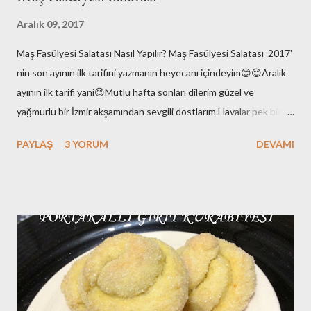
Aralık 09, 2017
Maş Fasülyesi Salatası Nasıl Yapılır? Maş Fasülyesi Salatası 2017'
nin son ayının ilk tarifini yazmanın heyecanı içindeyim😊😊Aralık
ayının ilk tarifi yani😊Mutlu hafta sonları dilerim güzel ve
yağmurlu bir İzmir akşamından sevgili dostlarım.Havalar pek bir
enteresan bu aralar.Yaz değil elbette ama hani kış gibi de
PAYLAŞ
3 YORUM
DEVAMI
değil.Ara da bir soğuyor kışın varlığını hissettiriyor sonra
hoooppp gene yükselişte hava sıcaklıkları!!Bi stabil ol kıpraşma
demi 😉yok olmaz :)Çok bi beklentim de yok yani; yaz yazlığını ,kış
da kışlığını yapsın diyorum.Baharlar da kafasına göre takılsın
onların doğasında bu var çünkü!! Ben burada yeni yazımı
hazırlarken eşim de Galatasaray-Akhisarspor maçını izliyor diğer
tarafta. Fenerbahçe taraftarı olduğunu da belirteyim bu arada😊
Yan gözle baktım An itibariyle 1-0 yeniliyor Galatasaray 😊Yazımı
tamamladığımda maç sonucunu iletirim merak etmeyin😉😉Milli