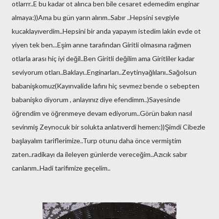
otlarrr..E bu kadar ot alınca ben bile cesaret edemedim enginar
almaya:))Ama bu gün yarın alırım..Sabır ..Hepsini sevgiyle
kucaklayıverdim..Hepsini bir anda yapayım istedim lakin evde ot
yiyen tek ben...Eşim anne tarafından Giritli olmasına rağmen
otlarla arası hiç iyi değil..Ben Giritli değilim ama Giritliler kadar
seviyorum otları..Baklayı..Enginarları..Zeytinyağlılarıı..Sağolsun
babanişkomuz(Kayınvalide lafını hiç sevmez bende o sebepten
babanişko diyorum , anlayınız diye efendimm..)Sayesinde
öğrendim ve öğrenmeye devam ediyorum..Görün bakın nasıl
sevinmiş Zeynocuk bir solukta anlatıverdi hemen:))Şimdi Cibezle
başlayalım tariflerimize..Turp otunu daha önce vermiştim
zaten..radikayı da ileleyen günlerde vereceğim..Azıcık sabır
canlarım..Hadi tarifimize geçelim..