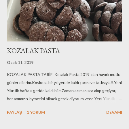
KOZALAK PASTA
Ocak 11, 2019
KOZALAK PASTA TARİFİ Kozalak Pasta 2019’ dan hayırlı mutlu
günler dilerim.Koskoca bir yıl geride kaldı ; acısı ve tatlısıyla!!.Yeni
Yılın ilk haftası geride kaldı bile.Zaman acımasızca akıp geçiyor,
her anımızın kıymetini bilmek gerek diyorum veee Yeni Yılın ilk
tarifini takdim ediyorum sizlere🎄KOZALAK PASTA🎄Yeni yıl
PAYLAŞ
1 YORUM
DEVAMI
coşkusuna ve heyecanına uygun bir tarif. Ben goruntusune
vuruldum ve denemek istedim fakat lezzeti de goruntusu gibi