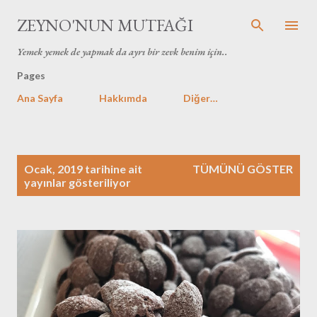
Ana içeriğe atla
ZEYNO'NUN MUTFAĞI
Yemek yemek de yapmak da ayrı bir zevk benim için..
Pages
Ana Sayfa
Hakkımda
Diğer…
K
Ocak, 2019 tarihine ait
TÜMÜNÜ GÖSTER
a
yayınlar gösteriliyor
y
ı
t
l
a
r