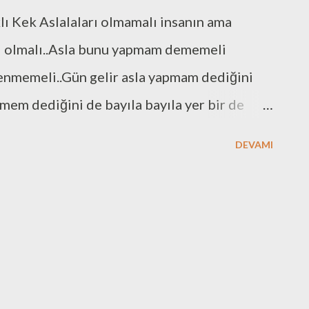
ı Kek Aslalaları olmamalı insanın ama
arı olmalı..Asla bunu yapmam dememeli
enmemeli..Gün gelir asla yapmam dediğini
emem dediğini de bayıla bayıla yer bir de
ür , hafiften de utanç duyarsın yemediğin
DEVAMI
l ben bunu diye de sorarsın
bunu:) Elbette kendimden..İtiraf ediyorum
çin kızıyorum kendime:)Sen İzmir gibi yerde
Çok ayıp çook:)Neyse ki yanlış hesap
lduk , aramız çok iyi hatta kanka olduk
kulağıma kocaman bir küpe oldu şimdi