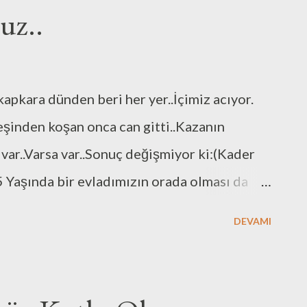
uz..
pkara dünden beri her yer..İçimiz acıyor.
eşinden koşan onca can gitti..Kazanın
r var..Varsa var..Sonuç değişmiyor ki:(Kader
15 Yaşında bir evladımızın orada olması da
yorum haberleri..15 yaşındaki evladımızı
DEVAMI
melerimi çıkarayım sedye kirlenmesin diyen
n çizmelerin kadar temiz olsa keşke herkes:
ını izliyorum..Kader diyor ..1800 lü