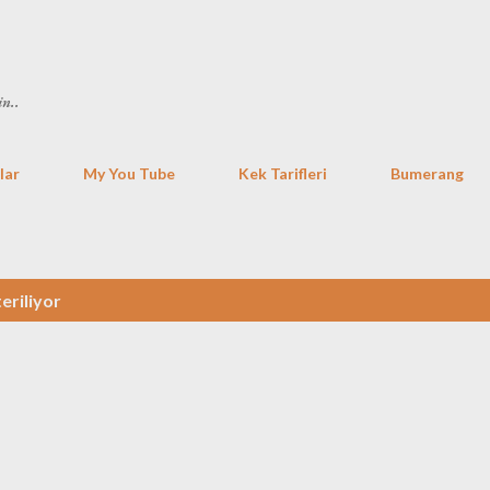
Ana içeriğe atla
in..
lar
My You Tube
Kek Tarifleri
Bumerang
eriliyor