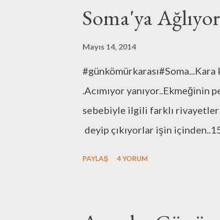
Soma'ya Ağlıyor
Mayıs 14, 2014
#günkömürkarası#Soma...Kara ka
.Acımıyor yanıyor..Ekmeğinin p
sebebiyle ilgili farklı rivayetle
deyip çıkıyorlar işin içinden..
kader! Gözyaşıyla kaygıyla izli
PAYLAŞ
4 YORUM
görüyorum..Başka bir yerde çiz
kardeşimi görüyorum..Ah o seni
(Sonra başbakanımızın konuşmas