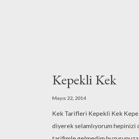
sevmediğim şeyleri bile İLLA Kİ
tadıyorum..Hatta Çin Restorant
aştım..İllakilere gelirsek de..İll
hayatımız...
Kepekli Kek
Mayıs 22, 2014
Kek Tarifleri Kepekli Kek Kepek
diyerek selamlıyorum hepinizi c
tarifimle gelmedim huzurunuza..