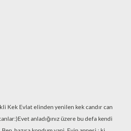
 tadıyorum..Vallahi de billahii de
ın da yosun tattım be yahuu:)Aştım kendimi
aki hayatımızda sevgi olmalı..İllakii
li Kek Evlat elinden yenilen kek candır can
anlar:)Evet anladığınız üzere bu defa kendi
Ben hazıra kondum yani..Evin annesi ; ki