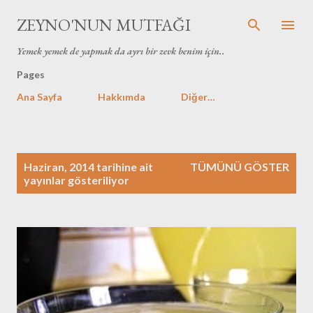
Ana içeriğe atla
ZEYNO'NUN MUTFAĞI
Yemek yemek de yapmak da ayrı bir zevk benim için..
Pages
Ana Sayfa
Hakkımda
Diğer…
K
Haziran, 2014 tarihine ait
TÜMÜNÜ GÖSTER
a
yayınlar gösteriliyor
y
ı
t
l
a
r