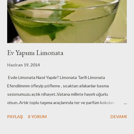
Ev Yapımı Limonata
Haziran 19, 2014
Evde Limonata Nasıl Yapılır? Limonata Tarifi Limonata
Efendiimmm öfleyip pöfleme , sıcaktan afakanlar basma
sezonumuzu açtık nihayet..Vatana millete hayırlı uğurlu
olsun..Artık toplu taşıma araçlarında ter ve parfüm kokuları
birbirine karışabilir , terden sararmış beyaz tişörtler yada terden
PAYLAŞ
8 YORUM
DEVAMI
beyazlaşmış siyah tişörtler görebiliriz artık hiç sorun
değil..Olağandır bu durum:)Aaa bu duruma artık iyice alışmak