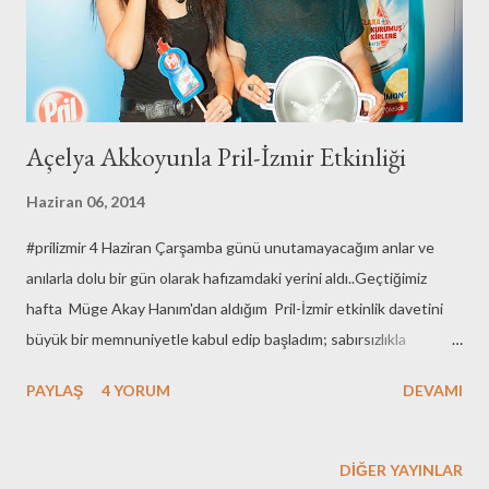
Malzemeler: 1 Su bardağı sıvı yağ(Tereyağ - sıvıyağ karıştırılabilir
ama ben daima sıvıyağ ile yapıyorum) 2 Su bardağı İrmik ...
Açelya Akkoyunla Pril-İzmir Etkinliği
Haziran 06, 2014
#prilizmir 4 Haziran Çarşamba günü unutamayacağım anlar ve
anılarla dolu bir gün olarak hafızamdaki yerini aldı..Geçtiğimiz
hafta Müge Akay Hanım'dan aldığım Pril-İzmir etkinlik davetini
büyük bir memnuniyetle kabul edip başladım; sabırsızlıkla
beklemeye...Nasıl sabırsızlanmayayım?Pril İzmirli Bloggerlarla
PAYLAŞ
4 YORUM
DEVAMI
Açelya Akkoyun'u buluşturuyor ve ben de bu buluşmaya dahilim..
Sonunda beklenen gün geldi çattı ve ben heyecan ve merakla
koştum buluşma noktasına..İzmir'in seçkin ve elit mekanlarından
DIĞER YAYINLAR