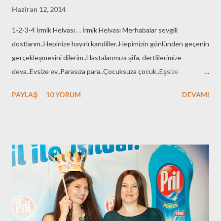
Haziran 12, 2014
1-2-3-4 İrmik Helvası . . İrmik Helvası Merhabalar sevgili
dostlarım..Hepinize hayırlı kandiller..Hepimizin gönlünden geçenin
gerçekleşmesini dilerim..Hastalarımıza şifa, dertlilerimize
deva..Evsize ev..Parasıza para..Çocuksuza çocuk..Eşsize
eş..Saçsıza saç :)Kimin ne dileği varsa gerçekleşemesini dileyerek
PAYLAŞ
10 YORUM
DEVAMI
bu güzel günün anlam ve önemine uyan bir tarifle geldim
huzurunuza.. Kaç kez yaptım bu tarifi sayısını unuttum ama
neden paylaşmadım bilmiyorum..Yeni evli olduğum yıllarda bir
arkadaşımdan, hem de ayak üstü almıştım tarifi Hiç bir yere not
etmeden yaptım ilkkez..Ama ölçüler o kadar akılda kalıcı ki
yazmaya ne hacet :)1-2-3-4..1 Bardak sıvı yağ..2 Bardak irmik..3
Bardak şeker..4 Bardak su..O zaman benim gibi bir acemi bile
tutturdu kıvamını..Ölçü hiç şaşmıyor..O halde haydi Zeyno'nun
Mutfağına irmik helvası yapmaya:) 1-2-3-4 İrmik Helvası