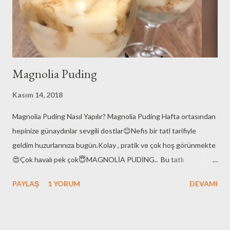
tencereye alalım ve karıştıra karıştıra kıvam alana dek
pişirelim.Kıvamlanmaya başlayınca ...
Magnolia Puding
Kasım 14, 2018
Magnolia Puding Nasıl Yapılır? Magnolia Puding Hafta ortasından
hepinize günaydınlar sevgili dostlar😊Nefis bir tatl tarifiyle
geldim huzurlarınıza bugün.Kolay , pratik ve çok hoş görünmekte
😍Çok havalı pek çok😇MAGNOLİA PUDİNG.. Bu tatlı
sevdiceğim tarafından istek yapıldı bana.💃Görüntüsünü pek bir
PAYLAŞ
1 YORUM
DEVAMI
beğenmiş pastanede!!.Aaa bizim Magnolia değilmiymiş😀Eve
gelir gelmez yapıldı elbette.Ama araya İstanbul seyahati
,sevdiceğim ve birciğim güzel kızımın doktor kontrolleri girince