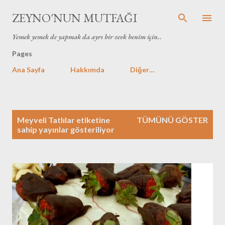
Ana içeriğe atla
ZEYNO'NUN MUTFAĞI
Yemek yemek de yapmak da ayrı bir zevk benim için..
Pages
Ana Sayfa
Hakkımda
Diğer…
K
Meyveli Tatlılar
etiketine
TÜMÜNÜ GÖSTER
a
sahip yayınlar gösteriliyor
y
ı
t
l
a
r