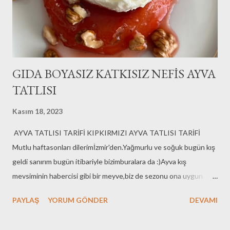
GIDA BOYASIZ KATKISIZ NEFİS AYVA
TATLISI
Kasım 18, 2023
AYVA TATLISI TARİFİ KIPKIRMIZI AYVA TATLISI TARİFİ
Mutlu haftasonları dilerimİzmir'den.Yağmurlu ve soğuk bugün kış
geldi sanırım bugün itibariyle bizimburalara da :)Ayva kış
mevsiminin habercisi gibi bir meyve,biz de sezonu ona uygun
şekilde açtık.AYVA TATLISI Tarifimi bırakıp kaçıyorum,sevgiyle
PAYLAŞ
YORUM GÖNDER
DEVAMI
ve sağlıkla kalın.. Ayva Tatlısı *6 adet ayva *12 çay bardağı toz
şeker( her bir yarım ayva için *12 çay bardağı su *Yarım limon (