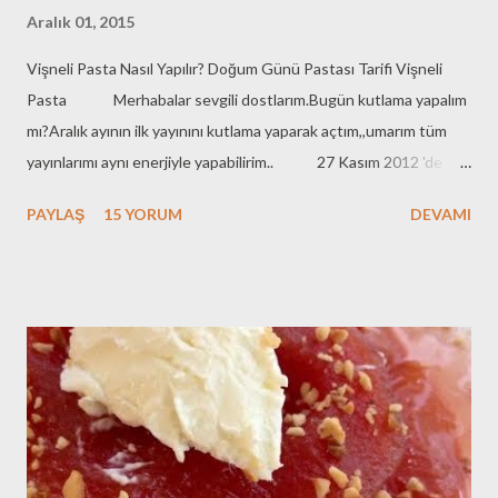
Aralık 01, 2015
Vişneli Pasta Nasıl Yapılır? Doğum Günü Pastası Tarifi Vişneli
Pasta Merhabalar sevgili dostlarım.Bugün kutlama yapalım
mı?Aralık ayının ilk yayınını kutlama yaparak açtım,,umarım tüm
yayınlarımı aynı enerjiyle yapabilirim.. 27 Kasım 2012 'de
başladım blog yazmaya..Tamı tamına 3 koca yılı devirmişim :)İyi ki
PAYLAŞ
15 YORUM
DEVAMI
başlamışım bu güzel yolculuğa..Ne güzel dostlar edindim..Çok
kıymetli dostluklar kurdum..İyi ki varsınız hepiniz..Ama bu aralar
kafam biraz karışık olduğundan atlamışım doğum gününü kendi
bloğumun:)Pastasız kutlama olmaz ama değil mi?.Vişneli Pasta
yapalım mı?Hadi o zaman buyurun Zeyno'nun Mutfağına..Vişneli
Pasta yapmaya :)Sevgiyle ve afiyetle kalınız.. Vişneli Pasta
Yapmak İçin Gerekli Olan Malzemeler: Kakaolu Pandispanya İçin
: *4 Yumurta *4 Kahve fincanı toz şeker *3 Kahve fincanı un *1
Kahve fincanı kakao *1 Paket vanilin *1 Paket Kabartma tozu