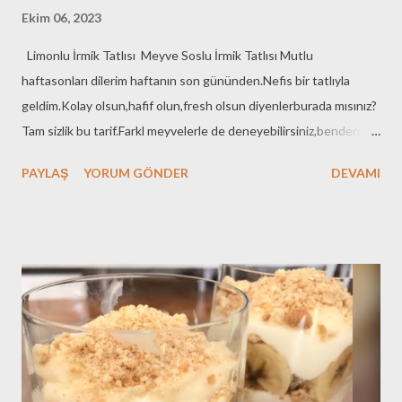
Ekim 06, 2023
Limonlu İrmik Tatlısı Meyve Soslu İrmik Tatlısı Mutlu
haftasonları dilerim haftanın son gününden.Nefis bir tatlıyla
geldim.Kolay olsun,hafif olun,fresh olsun diyenlerburada mısınız?
Tam sizlik bu tarif.Farkl meyvelerle de deneyebilirsiniz,benden
söylemesi:)HADİ TARİFE O ZAMAN :) Limonlu İrmik Tatlısı İrmik
PAYLAŞ
YORUM GÖNDER
DEVAMI
Tatlısı için: ❇️1 litre süt ❇️1su bardağı toz şeker ❇️1 su bardağı
irmik ❇️1 paket vanilin Limon sosu için: ❇️5yemek kaşığı toz şeker
❇️2 yemek kaşığı nişasta ❇️1 limon kabuğu rendesi ❇️1 limon suyu
❇️yarım çay kaşığı zerdeçal( renk vermesiİçin) Vanilin Limonlu
İrmik Tatlısı Nasıl Yapılır? *Öncelikle Limonlu sosu
hazırlayalım.Bütün malzemeleri pişireceğimiz tencereye alalım ve
karıştıra karıştıra kıvam alana dek pişirelim.Ve sonra önceden
ıslattığınız Kalıba (yada porsiyonluk kalıplara)alalım. *Şimdi irmik
tatlımızı yapalım.Vanilin dışındaki tüm malzemeleri pişireceğimiz