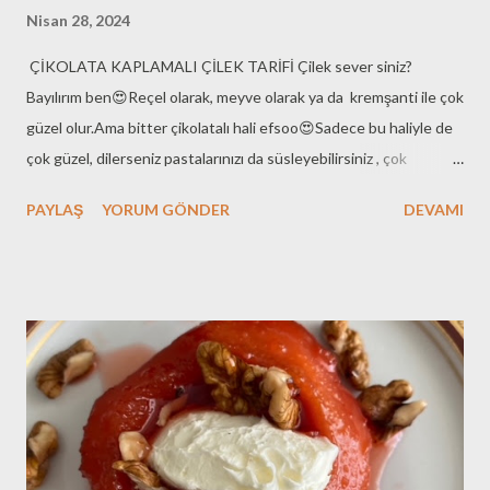
Nisan 28, 2024
ÇİKOLATA KAPLAMALI ÇİLEK TARİFİ Çilek sever siniz?
Bayılırım ben😍Reçel olarak, meyve olarak ya da kremşanti ile çok
güzel olur.Ama bitter çikolatalı hali efsoo😍Sadece bu haliyle de
çok güzel, dilerseniz pastalarınızı da süsleyebilirsiniz , çok
yakışıyor.Bir sonraki post bu şekilde yapılan Pasta tarifim olacak
PAYLAŞ
YORUM GÖNDER
DEVAMI
benden söylemesi💅💃ÇİLEK VE BİTTER ÇİKOLATAya
ihtiyacımız var sadece.Tarif çok basit.Çilekleri saplarını
koparmadan iyice yıkayalım, süzdürüp kağıt havlu ile
kurulayalım.Çikolatayı Ben-Mari usulü eritelim.Çileklerimizi
erittiğimiz çikolataya batırıp çıkaralım.Çikolata ile kapladığımız
çileklerimizi yağlı kağıt serili tepsiye alalım, çikolata kaplalaması
donunca buzdolabına alalım .4-5 saat buzdolabında beklettikten
sonra afiyetle yiyebilirsiniz🍓🍓Tatlı krizleri için mümemmel
çözüm🍓💃 sevgiyle ve sağlıkla kalınız.