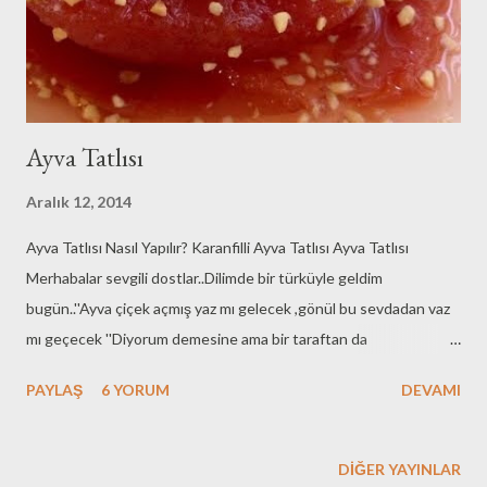
Kreması İçin:...
Ayva Tatlısı
Aralık 12, 2014
Ayva Tatlısı Nasıl Yapılır? Karanfilli Ayva Tatlısı Ayva Tatlısı
Merhabalar sevgili dostlar..Dilimde bir türküyle geldim
bugün..''Ayva çiçek açmış yaz mı gelecek ,gönül bu sevdadan vaz
mı geçecek ''Diyorum demesine ama bir taraftan da
gülüyorum..Mevsim kış :)Aralık ayının ortasına geldik
PAYLAŞ
6 YORUM
DEVAMI
neredeyse..Ayva çiçek açmakla kalmayıp meyva vermiş ,yetmemiş
toplanmış o meyvalar tezgahlara düşmüş yetmemiş gelmiş
Zeyno'nun Mutfağına..Ayvanın çilesine bak sen :-)Ama
DIĞER YAYINLAR