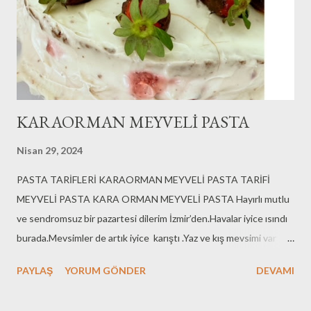
KARAORMAN MEYVELİ PASTA
Nisan 29, 2024
PASTA TARİFLERİ KARAORMAN MEYVELİ PASTA TARİFİ
MEYVELİ PASTA KARA ORMAN MEYVELİ PASTA Hayırlı mutlu
ve sendromsuz bir pazartesi dilerim İzmir’den.Havalar iyice ısındı
burada.Mevsimler de artık iyice karıştı .Yaz ve kış mevsimi var
sanki sadece, bahar mevsimini kısacık ya yaşıyoruz ya da hiç
PAYLAŞ
YORUM GÖNDER
DEVAMI
yaşayamadan bakıyoruz gelmiş yaz mevsimi ya da kış. Çilek
çocukluğumda yaz meyvesiydi, şimdilerde her mevsim var.Ama