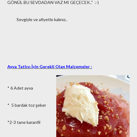
GÖNÜL BU SEVDADAN VAZ MI GEÇECEK..'' :-)
Sevgiyle ve afiyetle kalınız..
Ayva Tatlısı İçin Gerekli Olan Malzemeler :
* 6 Adet ayva
* 5 bardak toz şeker
*2-3 tane karanfil