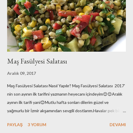
attığım enginarlar..Ama tazeleri çıktı ben stoklarımı eritmek için
elimdekileri kullandım..Siz tazeleriyle yapın derim:)Hadi o zaman
tarifimize geçelim biz.. Malzemeler: 8 tane enginar ç...
Maş Fasülyesi Salatası
Aralık 09, 2017
Maş Fasülyesi Salatası Nasıl Yapılır? Maş Fasülyesi Salatası 2017'
nin son ayının ilk tarifini yazmanın heyecanı içindeyim😊😊Aralık
ayının ilk tarifi yani😊Mutlu hafta sonları dilerim güzel ve
yağmurlu bir İzmir akşamından sevgili dostlarım.Havalar pek bir
enteresan bu aralar.Yaz değil elbette ama hani kış gibi de
PAYLAŞ
3 YORUM
DEVAMI
değil.Ara da bir soğuyor kışın varlığını hissettiriyor sonra