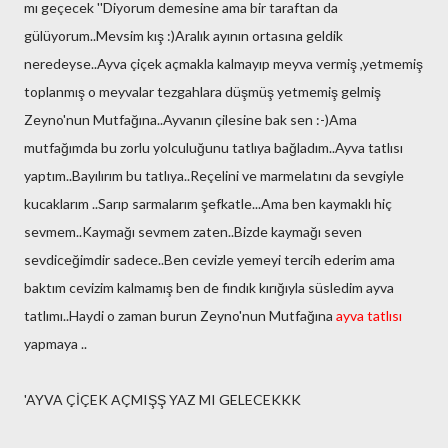
mı geçecek ''Diyorum demesine ama bir taraftan da
gülüyorum..Mevsim kış :)Aralık ayının ortasına geldik
neredeyse..Ayva çiçek açmakla kalmayıp meyva vermiş ,yetmemiş
toplanmış o meyvalar tezgahlara düşmüş yetmemiş gelmiş
Zeyno'nun Mutfağına..Ayvanın çilesine bak sen :-)Ama
mutfağımda bu zorlu yolculuğunu tatlıya bağladım..Ayva tatlısı
yaptım..Bayılırım bu tatlıya..Reçelini ve marmelatını da sevgiyle
kucaklarım ..Sarıp sarmalarım şefkatle...Ama ben kaymaklı hiç
sevmem..Kaymağı sevmem zaten..Bizde kaymağı seven
sevdiceğimdir sadece..Ben cevizle yemeyi tercih ederim ama
baktım cevizim kalmamış ben de fındık kırığıyla süsledim ayva
tatlımı..Haydi o zaman burun Zeyno'nun Mutfağına
ayva tatlısı
yapmaya ..
'AYVA ÇİÇEK AÇMIŞŞ YAZ MI GELECEKKK