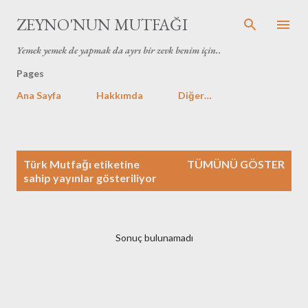
Ana içeriğe atla
ZEYNO'NUN MUTFAĞI
Yemek yemek de yapmak da ayrı bir zevk benim için..
Pages
Ana Sayfa
Hakkımda
Diğer…
K
Türk Mutfağı
etiketine
TÜMÜNÜ GÖSTER
a
sahip yayınlar gösteriliyor
y
ı
t
Sonuç bulunamadı
l
a
r