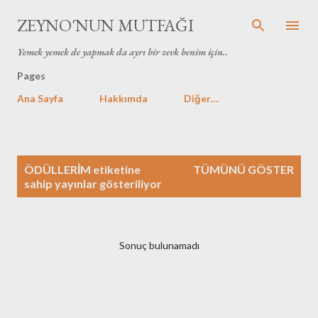
Ana içeriğe atla
ZEYNO'NUN MUTFAĞI
Yemek yemek de yapmak da ayrı bir zevk benim için..
Pages
Ana Sayfa
Hakkımda
Diğer…
K
ÖDÜLLERİM
etiketine
TÜMÜNÜ GÖSTER
a
sahip yayınlar gösteriliyor
y
ı
t
Sonuç bulunamadı
l
a
r