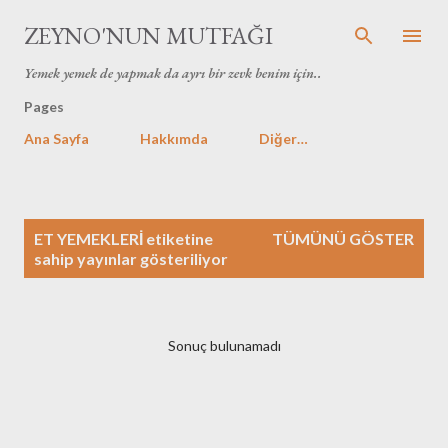
Ana içeriğe atla
ZEYNO'NUN MUTFAĞI
Yemek yemek de yapmak da ayrı bir zevk benim için..
Pages
Ana Sayfa
Hakkımda
Diğer…
K
ET YEMEKLERİ
etiketine
TÜMÜNÜ GÖSTER
a
sahip yayınlar gösteriliyor
y
ı
t
Sonuç bulunamadı
l
a
r