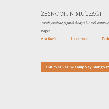
ZEYNO'NUN MUTFAĞI
Yemek yemek de yapmak da ayrı bir zevk benim iç
Pages
Ana Sayfa
Hakkımda
Tatlı
K
Tanıtım
etiketine sahip yayınlar göst
a
y
ı
t