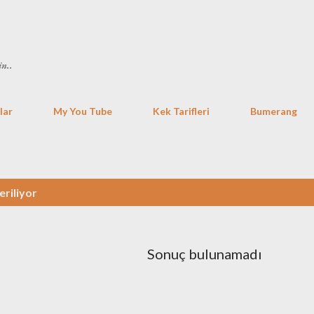
Ana içeriğe atla
in..
lar
My You Tube
Kek Tarifleri
Bumerang
eriliyor
Sonuç bulunamadı