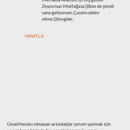
Zeyno'nun Mutfağına:))Ben de şimdi
sana geliyorum..Çayımı aldım
elime:))Sevgiler..
YANITLA
Y
Gmail hesabı olmayan arkadaşlar yorum yazmak için