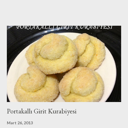
hoooppp gene yükselişte hava sıcaklıkları!!Bi stabil ol kıpraşma
demi 😉yok olmaz :)Çok bi beklentim de yok yani; yaz yazlığını ,kış
da kışlığını yapsın diyorum.Baharlar da kafasına göre takılsın
onların doğasında bu var çünkü!! Ben burada yeni yazımı
hazırlarken eşim de Galatasaray-Akhisarspor maçını izliyor diğer
tarafta. Fenerbahçe taraftarı olduğunu da belirteyim bu arada😊
Yan gözle baktım An itibariyle 1-0 yeniliyor Galatasaray 😊Yazımı
tamamladığımda maç sonucunu iletirim merak etmeyin😉😉Milli
maçlar dışında ki maçlar çok ilgimi çekmiyor anladığınız üzere.. ...
Portakallı Girit Kurabiyesi
Mart 26, 2013