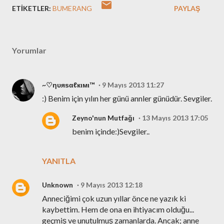
ETIKETLER:
BUMERANG
PAYLAŞ
Yorumlar
~♡ηυяѕαℓкιмι™
9 Mayıs 2013 11:27
:) Benim için yılın her günü annler günüdür. Sevgiler.
Zeyno'nun Mutfağı
13 Mayıs 2013 17:05
benim içinde:)Sevgiler..
YANITLA
Unknown
9 Mayıs 2013 12:18
Anneciğimi çok uzun yıllar önce ne yazık ki
kaybettim. Hem de ona en ihtiyacım olduğu...
geçmiş ve unutulmuş zamanlarda. Ancak; anne