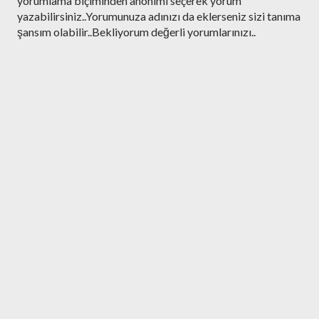
o
yorumlama biçiminden anonimi seçerek yorum
r
yazabilirsiniz..Yorumunuza adınızı da eklerseniz sizi tanıma
u
şansım olabilir..Bekliyorum değerli yorumlarınızı..
m
G
ö
n
d
e
r