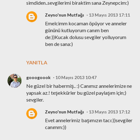
simdiden..sevgilerimi biraktim sana Zeynepcim:)
Zeyno'nun Mutfağı
13 Mayıs 2013 17:11
Emelcimm kocaman öpüyor ve anneler
gününü kutluyorum canım ben
de:))Kucak dolusu sevgiler yolluyorum
ben de sana:)
YANITLA
gooogoook
10 Mayıs 2013 10:47
Ne güzel bir habermiş.. :) Canımız annelerimize ne
yapsak az.! teşekkürler bu güzel paylaşım için;)
sevgiler.
Zeyno'nun Mutfağı
13 Mayıs 2013 17:12
Evet annelerimiz başımızın tacı:))sevgiler
canımm:))