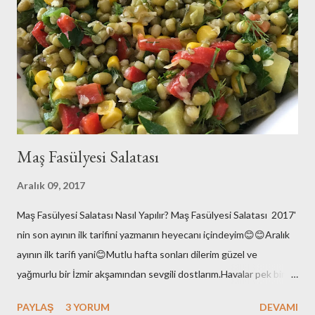
tarifimle geldim:)Benim enginarlarım geçen sene dondurucuya
attığım enginarlar..Ama tazeleri çıktı ben stoklarımı eritmek için
elimdekileri kullandım..Siz tazeleriyle yapın derim:)Hadi o zaman
tarifimize geçelim biz.. Malzemeler: 8 tane enginar ç...
Maş Fasülyesi Salatası
Aralık 09, 2017
Maş Fasülyesi Salatası Nasıl Yapılır? Maş Fasülyesi Salatası 2017'
nin son ayının ilk tarifini yazmanın heyecanı içindeyim😊😊Aralık
ayının ilk tarifi yani😊Mutlu hafta sonları dilerim güzel ve
yağmurlu bir İzmir akşamından sevgili dostlarım.Havalar pek bir
enteresan bu aralar.Yaz değil elbette ama hani kış gibi de
PAYLAŞ
3 YORUM
DEVAMI
değil.Ara da bir soğuyor kışın varlığını hissettiriyor sonra