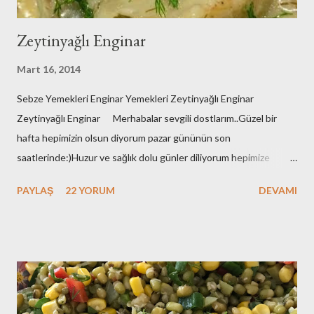
Zeytinyağlı Enginar
Mart 16, 2014
Sebze Yemekleri Enginar Yemekleri Zeytinyağlı Enginar
Zeytinyağlı Enginar Merhabalar sevgili dostlarım..Güzel bir
hafta hepimizin olsun diyorum pazar gününün son
saatlerinde:)Huzur ve sağlık dolu günler diliyorum hepimize
çünkü zor bir dönemden geçiyoruz..Herkes adeta barut fıçısı
PAYLAŞ
22 YORUM
DEVAMI
gibi..Git gide kutuplaşıyoruz..Bu bir sınav..Sonucunda kazananın
yada kaybedeninin hepimizin olduğu bir sınav..Aynı geminin
yolcusuyuz hepimiz ve hatırlatmak isterim bu gemi batarsa
hepimiz batarız:(O nedenle de sukunetle ve sabırla , kazasız
belasız atlatalım şu seçim sürecini..Olur mu:) Eveet
huzurunuza her daim bayılarak yediğim zeytinyağlı enginar