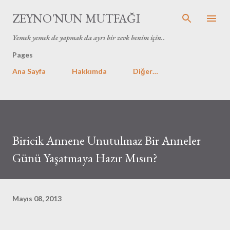
Ana içeriğe atla
ZEYNO'NUN MUTFAĞI
Yemek yemek de yapmak da ayrı bir zevk benim için..
Pages
Ana Sayfa
Hakkımda
Diğer…
Biricik Annene Unutulmaz Bir Anneler
Günü Yaşatmaya Hazır Mısın?
Mayıs 08, 2013