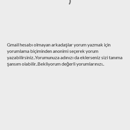
Y
Gmail hesabı olmayan arkadaşlar yorum yazmak için
o
yorumlama biçiminden anonimi seçerek yorum
r
yazabilirsiniz..Yorumunuza adınızı da eklerseniz sizi tanıma
u
şansım olabilir..Bekliyorum değerli yorumlarınızı..
m
G
ö
n
d
e
r