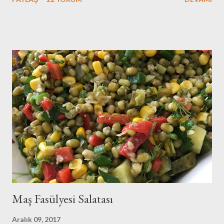
gibi..Git gide kutuplaşıyoruz..Bu bir sınav..Sonucunda kazananın
yada kaybedeninin hepimizin olduğu bir sınav..Aynı geminin
yolcusuyuz hepimiz ve hatırlatmak isterim bu gemi batarsa
hepimiz batarız:(O nedenle de sukunetle ve sabırla , kazasız
belasız atlatalım şu seçim sürecini..Olur mu:) Eveet
huzurunuza her daim bayılarak yediğim zeytinyağlı enginar
tarifimle geldim:)Benim enginarlarım geçen sene dondurucuya
attığım enginarlar..Ama tazeleri çıktı ben stoklarımı eritmek için
elimdekileri kullandım..Siz tazeleriyle yapın derim:)Hadi o zaman
tarifimize geçelim biz.. Malzemeler: 8 tane enginar ç...
Maş Fasülyesi Salatası
Aralık 09, 2017