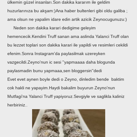
ülkemin güzel insanları.Son dakika kararım ile geldim
huzurlarınıza bu akşam:)Ana haber bultenleri gibi oldu galiba ;
ama olsun ne yapalim idare edin artik azicik Zeynocugunuzu:)
Neden son dakika karari dedigime geleyim
hemencecik.Kendini Truff sanan ama aslinda Yalanci Truff olan
bu lezzet toplari son dakika karari ile yapildi ve resimleri cekildi
efenim.Sonra Instagram'da paylasilmak uzereyken
vazgecildi.Zeyno'nun ic sesi ''yapmaaaa daha blogunda
paylasmadin bunu yapmaaa,sen bloggersin''dedi
Evet evet aynen boyle dedi o Zeyno, dinledim bende baktim
cok hakli ne yapayim.Haydi bakalim buyurun Zeyno'nun
Mutfagi'na Yalanci Truff yapiyoruz.Sevgiyle ve saglikla kaliniz
herbiriniz..