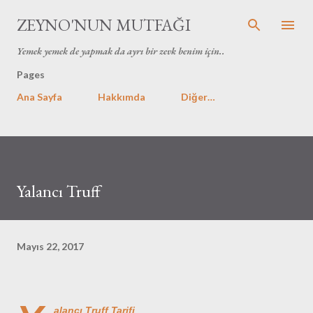
Ana içeriğe atla
ZEYNO'NUN MUTFAĞI
Yemek yemek de yapmak da ayrı bir zevk benim için..
Pages
Ana Sayfa
Hakkımda
Diğer…
Yalancı Truff
Mayıs 22, 2017
alancı Truff Tarifi