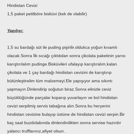
Hindistan Cevizi
1,5 paket petitböre bisküvi (kek de olabilir)
Yapılışı:
1,5 su bardağı süt ile puding pişirilir.oldukca yoğun kıvamlı
olacak.Sonra İlk sıcağı çıktıkdan sonra çikolata paketinin yarısı
karıştırılalım pudinge.Bisküvileri ufalayıp karıştıralım,kalan
çikolata ve 1 çay bardağı hindistan cevizini de karıştırıp
bütünleştirelim tüm malzemeyi.Ele yapışıyor ama sıkıntı
yapmayın.Dinlendirip soğutun biraz.Sonra elinizle ceviz
büyüklüğünde parçalar koparıp yuvarlayın ve bol hindistan
cevizi serpilmiş servis tabağına alın.Sonra bu heryerini
hindistan cevizine bulayıp üstüne de hindistan cevizi serpin.Bir
kaç saat buzdolabında dinlendirdikten sonra servise hazırdır
yalancı trufflarınız,afiyet olsun..