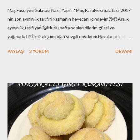
Maş Fasülyesi Salatası Nasıl Yapılır? Maş Fasülyesi Salatası 2017'
nin son ayının ilk tarifini yazmanın heyecanı içindeyim😊😊Aralık
ayının ilk tarifi yani😊Mutlu hafta sonları dilerim güzel ve
yağmurlu bir İzmir akşamından sevgili dostlarım.Havalar pek bir
enteresan bu aralar.Yaz değil elbette ama hani kış gibi de
PAYLAŞ
3 YORUM
DEVAMI
değil.Ara da bir soğuyor kışın varlığını hissettiriyor sonra
hoooppp gene yükselişte hava sıcaklıkları!!Bi stabil ol kıpraşma
demi 😉yok olmaz :)Çok bi beklentim de yok yani; yaz yazlığını ,kış
da kışlığını yapsın diyorum.Baharlar da kafasına göre takılsın
onların doğasında bu var çünkü!! Ben burada yeni yazımı
hazırlarken eşim de Galatasaray-Akhisarspor maçını izliyor diğer
tarafta. Fenerbahçe taraftarı olduğunu da belirteyim bu arada😊
Yan gözle baktım An itibariyle 1-0 yeniliyor Galatasaray 😊Yazımı
tamamladığımda maç sonucunu iletirim merak etmeyin😉😉Milli
maçlar dışında ki maçlar çok ilgimi çekmiyor anladığınız üzere.. ...