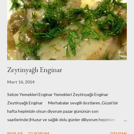
Zeytinyağlı Enginar
Mart 16, 2014
Sebze Yemekleri Enginar Yemekleri Zeytinyağlı Enginar
Zeytinyağlı Enginar Merhabalar sevgili dostlarım..Güzel bir
hafta hepimizin olsun diyorum pazar gününün son
saatlerinde:)Huzur ve sağlık dolu günler diliyorum hepimize
çünkü zor bir dönemden geçiyoruz..Herkes adeta barut fıçısı
PAYLAŞ
22 YORUM
DEVAMI