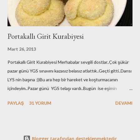
Portakallı Girit Kurabiyesi
Mart 26, 2013
Portakallı Girit Kurabiyesi Merhabalar sevgili dostlar..Çok şükür
pazar günü YGS sınavını kazasız belasız atlattık..Geçti gitti..Darısı
LYS nin başına :))Bu ara hep bir hareket ve koşturmacanın
içindeyim..Pazar günü YGS telaşı vardı..Bugün ise eşimin
yapılması gereken tahlilleri vardı ameliyat öncesi:((onları
PAYLAŞ
31 YORUM
DEVAMI
yaptırdık..Perşembe günü de safra kesesi ameliyatı
olacak...Dualarınızı eksik etmeyin bizden olurmu??Doktorumuz
çok kolay bir ameliyat olduğunu ve kısa süreceğini de anlattı
ama...Sen gel onu bize anlat..Allah çaresiz dert vermesin hepimize
Blogger tarafından desteklenmektedir