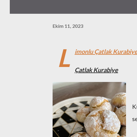
Ekim 11, 2023
L
imonlu Çatlak Kurabiye 
Çatlak Kurabiye
K
s