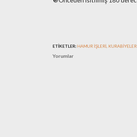
🔘Önceden ısıtılmış 180 derece
ETIKETLER:
HAMUR IŞLERI
KURABIYELER
Yorumlar