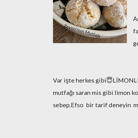
A
f
g
Var işte herkes gibi😇LİMONL
mutfağı saran mis gibi limon ko
sebep.Efso bir tarif deneyin m