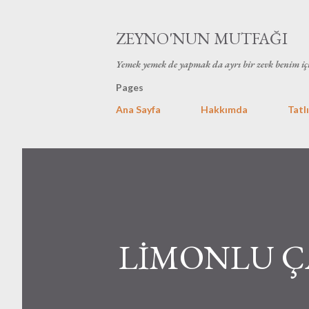
ZEYNO'NUN MUTFAĞI
Yemek yemek de yapmak da ayrı bir zevk benim iç
Pages
Ana Sayfa
Hakkımda
Tatlı
LİMONLU Ç