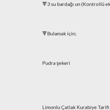
🔻3 su bardağı un (Kontrollü e
🔻Bulamak için;
Pudra şekeri
Limonlu Çatlak Kurabiye Tarifi 