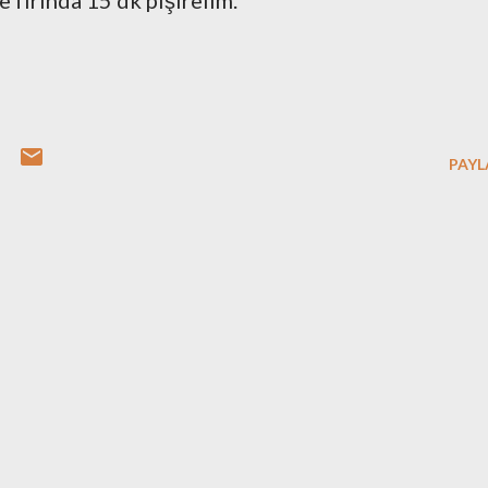
 fırında 15 dk pişirelim.
PAYL