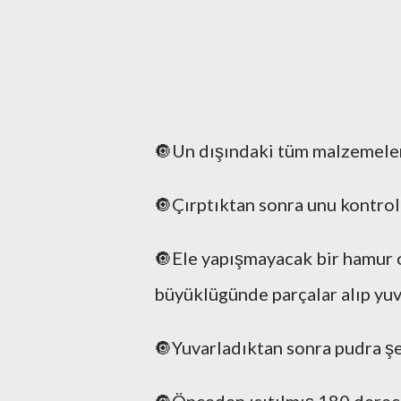
🔘Un dışındaki tüm malzemeleri
🔘Çırptıktan sonra unu kontrol
🔘Ele yapışmayacak bir hamur o
büyüklügünde parçalar alıp yuv
🔘Yuvarladıktan sonra pudra şek