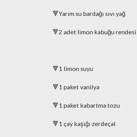
🔻Yarım su bardağı sıvı yağ
🔻2 adet limon kabuğu rendesi
🔻1 limon suyu
🔻1 paket vanilya
🔻1 paket kabartma tozu
🔻1 çay kaşığı zerdeçal