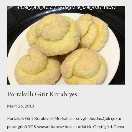
da kışlığını yapsın diyorum.Baharlar da kafasına göre takılsın
onların doğasında bu var çünkü!! Ben burada yeni yazımı
hazırlarken eşim de Galatasaray-Akhisarspor maçını izliyor diğer
tarafta. Fenerbahçe taraftarı olduğunu da belirteyim bu arada😊
Yan gözle baktım An itibariyle 1-0 yeniliyor Galatasaray 😊Yazımı
tamamladığımda maç sonucunu iletirim merak etmeyin😉😉Milli
maçlar dışında ki maçlar çok ilgimi çekmiyor anladığınız üzere.. ...
Portakallı Girit Kurabiyesi
Mart 26, 2013
Portakallı Girit Kurabiyesi Merhabalar sevgili dostlar..Çok şükür
pazar günü YGS sınavını kazasız belasız atlattık..Geçti gitti..Darısı