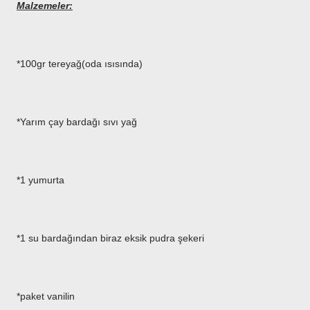
Malzemeler:
*100gr tereyağ(oda ısısında)
*Yarım çay bardağı sıvı yağ
*1 yumurta
*1 su bardağından biraz eksik pudra şekeri
*paket vanilin