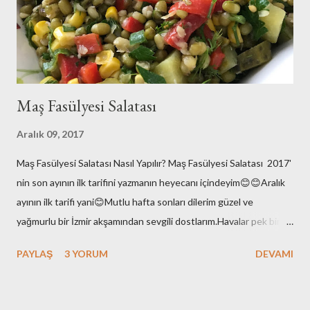
tarifimize geçelim biz.. Malzemeler: 8 tane enginar ç...
Maş Fasülyesi Salatası
Aralık 09, 2017
Maş Fasülyesi Salatası Nasıl Yapılır? Maş Fasülyesi Salatası 2017'
nin son ayının ilk tarifini yazmanın heyecanı içindeyim😊😊Aralık
ayının ilk tarifi yani😊Mutlu hafta sonları dilerim güzel ve
yağmurlu bir İzmir akşamından sevgili dostlarım.Havalar pek bir
enteresan bu aralar.Yaz değil elbette ama hani kış gibi de
PAYLAŞ
3 YORUM
DEVAMI
değil.Ara da bir soğuyor kışın varlığını hissettiriyor sonra
hoooppp gene yükselişte hava sıcaklıkları!!Bi stabil ol kıpraşma
demi 😉yok olmaz :)Çok bi beklentim de yok yani; yaz yazlığını ,kış