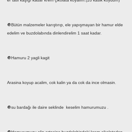
er tatlı kaşığı kadar krem çikolata koyalım.(20 kasik koydum)
🔘Bütün malzemeler karıştırıp, ele yapışmayan bir hamur elde
edelim ve buzdolabında dinlendirelim 1 saat kadar.
🔘Hamuru 2 yagli kagit
Arasina koyup acalim, cok kalin ya da cok da ince olmasin.
🔘su bardağı ile daire seklinde keselim hamurumuzu .