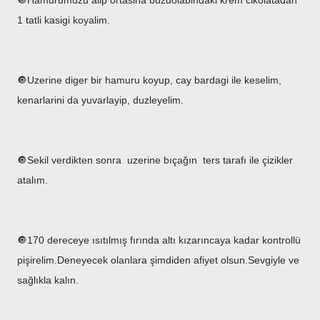
🔘Hamurumuzu alip ortasina buzdolabindaki krem cikolatadan
1 tatli kasigi koyalim.
🔘Uzerine diger bir hamuru koyup, cay bardagi ile keselim,
kenarlarini da yuvarlayip, duzleyelim.
🔘Sekil verdikten sonra uzerine bıçağın ters tarafı ile çizikler
atalım.
🔘170 dereceye ısıtılmış fırında altı kızarıncaya kadar kontrollü
pişirelim.Deneyecek olanlara şimdiden afiyet olsun.Sevgiyle ve
sağlıkla kalın.