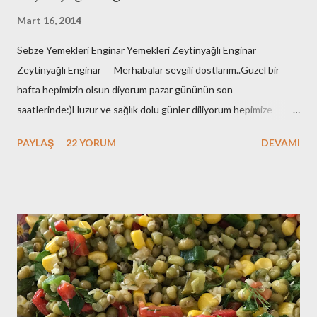
Mart 16, 2014
Sebze Yemekleri Enginar Yemekleri Zeytinyağlı Enginar
Zeytinyağlı Enginar Merhabalar sevgili dostlarım..Güzel bir
hafta hepimizin olsun diyorum pazar gününün son
saatlerinde:)Huzur ve sağlık dolu günler diliyorum hepimize
çünkü zor bir dönemden geçiyoruz..Herkes adeta barut fıçısı
PAYLAŞ
22 YORUM
DEVAMI
gibi..Git gide kutuplaşıyoruz..Bu bir sınav..Sonucunda kazananın
yada kaybedeninin hepimizin olduğu bir sınav..Aynı geminin
yolcusuyuz hepimiz ve hatırlatmak isterim bu gemi batarsa
hepimiz batarız:(O nedenle de sukunetle ve sabırla , kazasız
belasız atlatalım şu seçim sürecini..Olur mu:) Eveet
huzurunuza her daim bayılarak yediğim zeytinyağlı enginar
tarifimle geldim:)Benim enginarlarım geçen sene dondurucuya
attığım enginarlar..Ama tazeleri çıktı ben stoklarımı eritmek için
elimdekileri kullandım..Siz tazeleriyle yapın derim:)Hadi o zaman