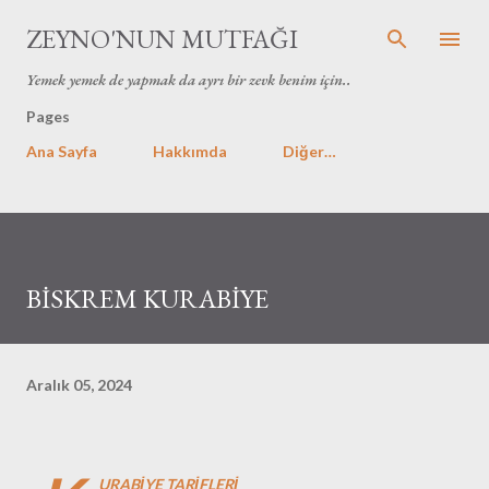
Ana içeriğe atla
ZEYNO'NUN MUTFAĞI
Yemek yemek de yapmak da ayrı bir zevk benim için..
Pages
Ana Sayfa
Hakkımda
Diğer…
BİSKREM KURABİYE
Aralık 05, 2024
URABİYE TARİFLERİ