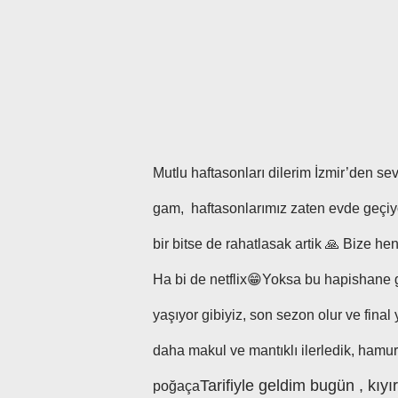
Mutlu haftasonları dilerim İzmir’den s
gam, haftasonlarımız zaten evde geçiyo
bir bitse de rahatlasak artik 🙏 Bize 
Ha bi de netflix😁Yoksa bu hapishane g
yaşıyor gibiyiz, son sezon olur ve fina
daha makul ve mantıklı ilerledik, hamur
Tarifiyle geldim bugün , kıy
poğaça