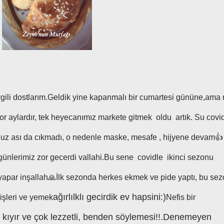
evgili dostlarım.Geldik yine kapanmalı bir cumartesi gününe,ama
r aylardır, tek heyecanımız markete gitmek oldu artık. Su covi
henuz ası da cıkmadı, o nedenle maske, mesafe , hijyene devam👍
ünlerimiz zor gecerdi vallahi.Bu sene covidle ikinci sezonu
l yapar inşallah🙏İlk sezonda herkes ekmek ve pide yaptı, bu se
ağırlılklı gecirdik ev hapsini:)
işleri ve yemek
Nefis bir
ır kıyır ve çok lezzetli, benden söylemesi!!.Denemeyen