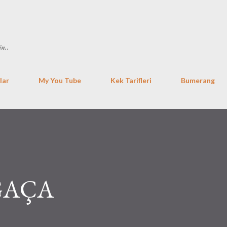
Ana içeriğe atla
in..
lar
My You Tube
Kek Tarifleri
Bumerang
ĞAÇA