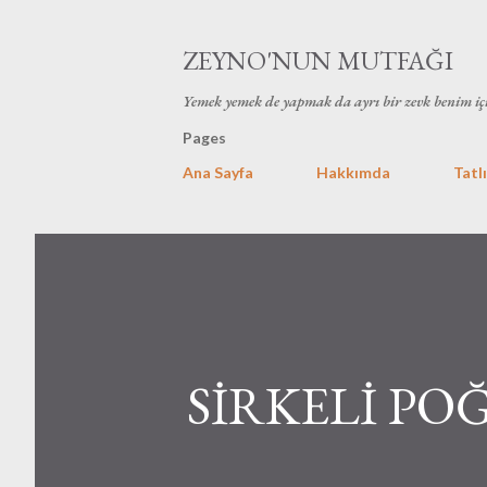
ZEYNO'NUN MUTFAĞI
Yemek yemek de yapmak da ayrı bir zevk benim iç
Pages
Ana Sayfa
Hakkımda
Tatlı
SİRKELİ PO