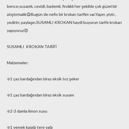
bence;susamlı, cevizli, bademli, fındıklı her şekilde çok güzel bir
atıştırmalık😋Bugün de nefis bir krokan tarifim var.Yapın ,yiyin ,
yedirin; paylaşın.SUSAMLI KROKAN haydi buyurun tarife krokan
yapıyoruz😍
SUSAMLI KROKAN TARİFİ
Malzemeler:
❇️1 çay bardağından biraz eksik toz şeker
❇️1 çay bardağından biraz eksik susam
❇️2-3 damla limon suyu
❇️1 yemek kaşığı tere yağı