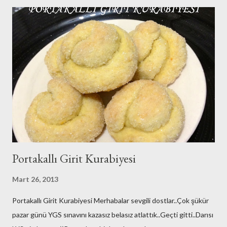
da kışlığını yapsın diyorum.Baharlar da kafasına göre takılsın
onların doğasında bu var çünkü!! Ben burada yeni yazımı
hazırlarken eşim de Galatasaray-Akhisarspor maçını izliyor diğer
tarafta. Fenerbahçe taraftarı olduğunu da belirteyim bu arada😊
Yan gözle baktım An itibariyle 1-0 yeniliyor Galatasaray 😊Yazımı
tamamladığımda maç sonucunu iletirim merak etmeyin😉😉Milli
maçlar dışında ki maçlar çok ilgimi çekmiyor anladığınız üzere.. ...
Portakallı Girit Kurabiyesi
Mart 26, 2013
Portakallı Girit Kurabiyesi Merhabalar sevgili dostlar..Çok şükür
pazar günü YGS sınavını kazasız belasız atlattık..Geçti gitti..Darısı