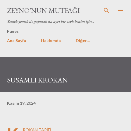
Ana içeriğe atla
ZEYNO'NUN MUTFAĞI
Yemek yemek de yapmak da ayrı bir zevk benim için..
Pages
Ana Sayfa
Hakkımda
Diğer…
SUSAMLI KROKAN
Kasım 19, 2024
ROKAN TARİFİ