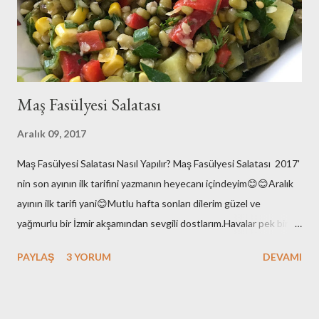
tarifimize geçelim biz.. Malzemeler: 8 tane enginar ç...
Maş Fasülyesi Salatası
Aralık 09, 2017
Maş Fasülyesi Salatası Nasıl Yapılır? Maş Fasülyesi Salatası 2017'
nin son ayının ilk tarifini yazmanın heyecanı içindeyim😊😊Aralık
ayının ilk tarifi yani😊Mutlu hafta sonları dilerim güzel ve
yağmurlu bir İzmir akşamından sevgili dostlarım.Havalar pek bir
enteresan bu aralar.Yaz değil elbette ama hani kış gibi de
PAYLAŞ
3 YORUM
DEVAMI
değil.Ara da bir soğuyor kışın varlığını hissettiriyor sonra
hoooppp gene yükselişte hava sıcaklıkları!!Bi stabil ol kıpraşma
demi 😉yok olmaz :)Çok bi beklentim de yok yani; yaz yazlığını ,kış