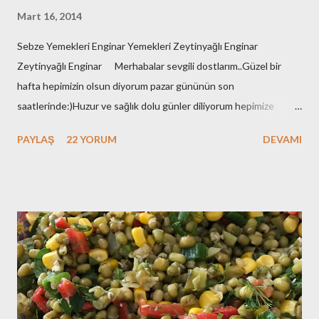
Mart 16, 2014
Sebze Yemekleri Enginar Yemekleri Zeytinyağlı Enginar
Zeytinyağlı Enginar Merhabalar sevgili dostlarım..Güzel bir
hafta hepimizin olsun diyorum pazar gününün son
saatlerinde:)Huzur ve sağlık dolu günler diliyorum hepimize
çünkü zor bir dönemden geçiyoruz..Herkes adeta barut fıçısı
PAYLAŞ
22 YORUM
DEVAMI
gibi..Git gide kutuplaşıyoruz..Bu bir sınav..Sonucunda kazananın
yada kaybedeninin hepimizin olduğu bir sınav..Aynı geminin
yolcusuyuz hepimiz ve hatırlatmak isterim bu gemi batarsa
hepimiz batarız:(O nedenle de sukunetle ve sabırla , kazasız
belasız atlatalım şu seçim sürecini..Olur mu:) Eveet
huzurunuza her daim bayılarak yediğim zeytinyağlı enginar
tarifimle geldim:)Benim enginarlarım geçen sene dondurucuya
attığım enginarlar..Ama tazeleri çıktı ben stoklarımı eritmek için
elimdekileri kullandım..Siz tazeleriyle yapın derim:)Hadi o zaman