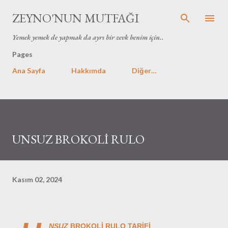
Ana içeriğe atla
ZEYNO'NUN MUTFAĞI
Yemek yemek de yapmak da ayrı bir zevk benim için..
Pages
Ana Sayfa
Hakkımda
Diğer…
UNSUZ BROKOLİ RULO
Kasım 02, 2024
NSUZ
BROKOLİ RULO TARİFİ