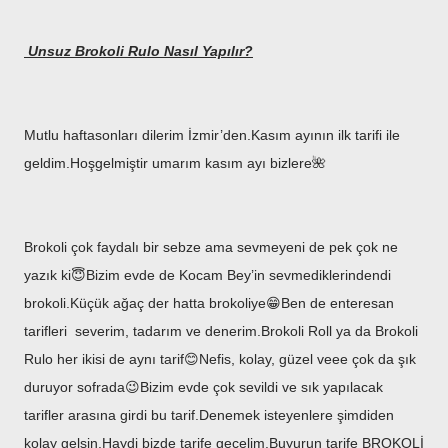
Unsuz Brokoli Rulo Nasıl Yapılır?
Mutlu haftasonları dilerim İzmir’den.Kasım ayının ilk tarifi ile
geldim.Hoşgelmiştir umarım kasım ayı bizlere🌺
Brokoli çok faydalı bir sebze ama sevmeyeni de pek çok ne
yazık ki😇Bizim evde de Kocam Bey’in sevmediklerindendi
brokoli.Küçük ağaç der hatta brokoliye😁Ben de enteresan
tarifleri severim, tadarım ve denerim.Brokoli Roll ya da Brokoli
Rulo her ikisi de aynı tarif😊Nefis, kolay, güzel veee çok da şık
duruyor sofrada😉Bizim evde çok sevildi ve sık yapılacak
tarifler arasına girdi bu tarif.Denemek isteyenlere şimdiden
kolay gelsin.Haydi bizde tarife geçelim.Buyurun tarife BROKOLİ