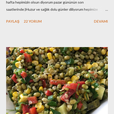
hafta hepimizin olsun diyorum pazar gününün son
saatlerinde:)Huzur ve sağlık dolu günler diliyorum hepimize
çünkü zor bir dönemden geçiyoruz..Herkes adeta barut fıçısı
PAYLAŞ
22 YORUM
DEVAMI
gibi..Git gide kutuplaşıyoruz..Bu bir sınav..Sonucunda kazananın
yada kaybedeninin hepimizin olduğu bir sınav..Aynı geminin
yolcusuyuz hepimiz ve hatırlatmak isterim bu gemi batarsa
hepimiz batarız:(O nedenle de sukunetle ve sabırla , kazasız
belasız atlatalım şu seçim sürecini..Olur mu:) Eveet
huzurunuza her daim bayılarak yediğim zeytinyağlı enginar
tarifimle geldim:)Benim enginarlarım geçen sene dondurucuya
attığım enginarlar..Ama tazeleri çıktı ben stoklarımı eritmek için
elimdekileri kullandım..Siz tazeleriyle yapın derim:)Hadi o zaman
tarifimize geçelim biz.. Malzemeler: 8 tane enginar ç...