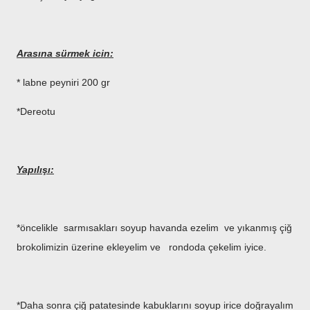
Arasına sürmek icin:
* labne peyniri 200 gr
*Dereotu
Yapılışı:
*öncelikle sarmısakları soyup havanda ezelim ve yıkanmış çiğ
brokolimizin üzerine ekleyelim ve rondoda çekelim iyice.
*Daha sonra çiğ patatesinde kabuklarını soyup irice doğrayalım