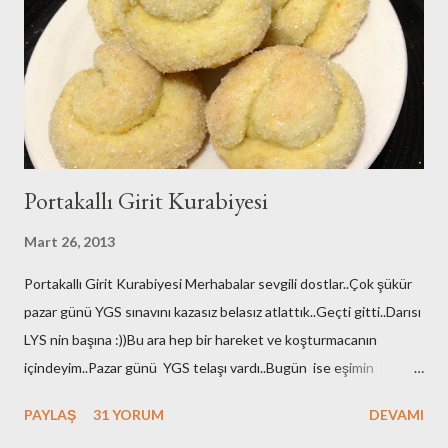
Yan gözle baktım An itibariyle 1-0 yeniliyor Galatasaray 😊Yazımı
tamamladığımda maç sonucunu iletirim merak etmeyin😉😉Milli
maçlar dışında ki maçlar çok ilgimi çekmiyor anladığınız üzere.. ...
Portakallı Girit Kurabiyesi
Mart 26, 2013
Portakallı Girit Kurabiyesi Merhabalar sevgili dostlar..Çok şükür
pazar günü YGS sınavını kazasız belasız atlattık..Geçti gitti..Darısı
LYS nin başına :))Bu ara hep bir hareket ve koşturmacanın
içindeyim..Pazar günü YGS telaşı vardı..Bugün ise eşimin
yapılması gereken tahlilleri vardı ameliyat öncesi:((onları
PAYLAŞ
31 YORUM
DEVAMI
yaptırdık..Perşembe günü de safra kesesi ameliyatı