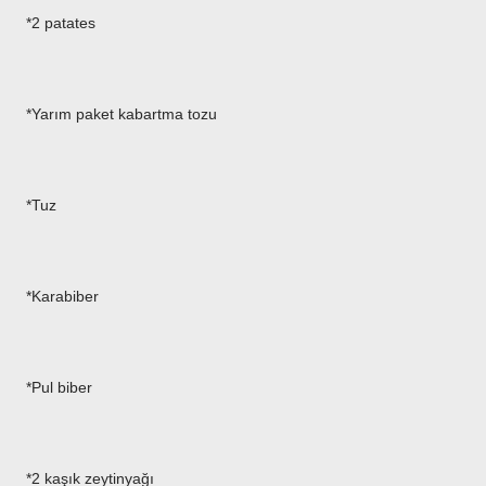
*2 patates
*Yarım paket kabartma tozu
*Tuz
*Karabiber
*Pul biber
*2 kaşık zeytinyağı