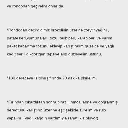
ve rondodan geçirelim onlarıda.
*Rondodan geçirdiğimiz brokolinin üzerine ;zeytinyağını ,
patatesleri,yumurtaları, tuzu, pulbiberi, karabiberi ve yarım
paket kabartma tozunu ekleyip karıştıralım güzelce ve yağlı
kağıt serili dikdörtgen tepsiye alıp düzleyelim üstünü.
*180 dereceye ısıtılmış fırında 20 dakika pişirelim.
*Fırından çıkardıktan sonra biraz ılınınca labne ve doğranmış
dereotunu karıştırıp üzerine eşit şekilde sürelim ve rulo
yapalım .(yağlı kağdın yardımıyla rahatlıkla oluyor).