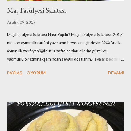
Maş Fasülyesi Salatası
Aralık 09, 2017
Maş Fasülyesi Salatası Nasıl Yapılır? Maş Fasülyesi Salatası 2017'
nin son ayının ilk tarifini yazmanın heyecanı içindeyim😊😊Aralık
ayının ilk tarifi yani😊Mutlu hafta sonları dilerim güzel ve
yağmurlu bir İzmir akşamından sevgili dostlarım.Havalar pek bir
enteresan bu aralar.Yaz değil elbette ama hani kış gibi de
PAYLAŞ
3 YORUM
DEVAMI
değil.Ara da bir soğuyor kışın varlığını hissettiriyor sonra
hoooppp gene yükselişte hava sıcaklıkları!!Bi stabil ol kıpraşma
demi 😉yok olmaz :)Çok bi beklentim de yok yani; yaz yazlığını ,kış
da kışlığını yapsın diyorum.Baharlar da kafasına göre takılsın
onların doğasında bu var çünkü!! Ben burada yeni yazımı
hazırlarken eşim de Galatasaray-Akhisarspor maçını izliyor diğer
tarafta. Fenerbahçe taraftarı olduğunu da belirteyim bu arada😊