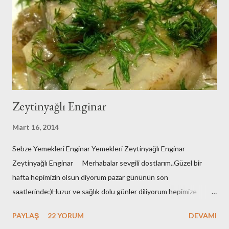
Zeytinyağlı Enginar
Mart 16, 2014
Sebze Yemekleri Enginar Yemekleri Zeytinyağlı Enginar
Zeytinyağlı Enginar Merhabalar sevgili dostlarım..Güzel bir
hafta hepimizin olsun diyorum pazar gününün son
saatlerinde:)Huzur ve sağlık dolu günler diliyorum hepimize
çünkü zor bir dönemden geçiyoruz..Herkes adeta barut fıçısı
PAYLAŞ
22 YORUM
DEVAMI
gibi..Git gide kutuplaşıyoruz..Bu bir sınav..Sonucunda kazananın