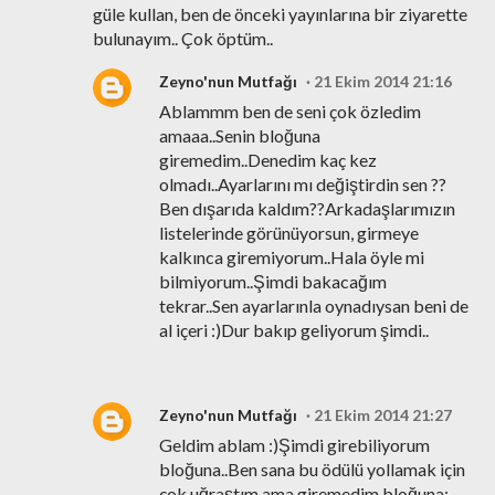
güle kullan, ben de önceki yayınlarına bir ziyarette
bulunayım.. Çok öptüm..
Zeyno'nun Mutfağı
21 Ekim 2014 21:16
Ablammm ben de seni çok özledim
amaaa..Senin bloğuna
giremedim..Denedim kaç kez
olmadı..Ayarlarını mı değiştirdin sen ??
Ben dışarıda kaldım??Arkadaşlarımızın
listelerinde görünüyorsun, girmeye
kalkınca giremiyorum..Hala öyle mi
bilmiyorum..Şimdi bakacağım
tekrar..Sen ayarlarınla oynadıysan beni de
al içeri :)Dur bakıp geliyorum şimdi..
Zeyno'nun Mutfağı
21 Ekim 2014 21:27
Geldim ablam :)Şimdi girebiliyorum
bloğuna..Ben sana bu ödülü yollamak için
çok uğraştım ama giremedim bloğuna: