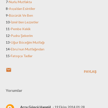
7-
Nurlu Mutfakta
8-
Asya'dan Esintiler
9-
Bücürük Ve Ben
10-
İzmir'den Lezzetler
11-
Pembe Kekik
12-
Pudra Şekerim
13-
Uğur Böceğim Mutfağı
14-
Ebru'nun Mutfağından
15-
Fatoşca Tadlar
PAYLAŞ
Yorumlar
Arzu Göncü Hangül
19 Ekim 2014 01:28