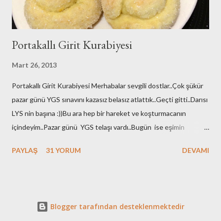
Portakallı Girit Kurabiyesi
Mart 26, 2013
Portakallı Girit Kurabiyesi Merhabalar sevgili dostlar..Çok şükür
pazar günü YGS sınavını kazasız belasız atlattık..Geçti gitti..Darısı
LYS nin başına :))Bu ara hep bir hareket ve koşturmacanın
içindeyim..Pazar günü YGS telaşı vardı..Bugün ise eşimin
yapılması gereken tahlilleri vardı ameliyat öncesi:((onları
PAYLAŞ
31 YORUM
DEVAMI
yaptırdık..Perşembe günü de safra kesesi ameliyatı
olacak...Dualarınızı eksik etmeyin bizden olurmu??Doktorumuz
çok kolay bir ameliyat olduğunu ve kısa süreceğini de anlattı
ama...Sen gel onu bize anlat..Allah çaresiz dert vermesin hepimize
Blogger tarafından desteklenmektedir
inşallah..Bunlar çözümü ve tedavisi olan çok sık karşılaşılan