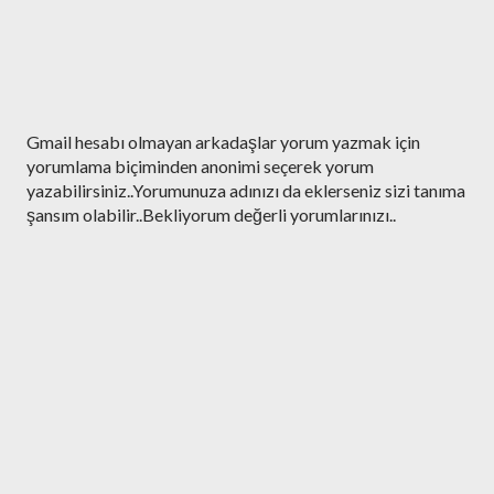
Y
Gmail hesabı olmayan arkadaşlar yorum yazmak için
o
yorumlama biçiminden anonimi seçerek yorum
r
yazabilirsiniz..Yorumunuza adınızı da eklerseniz sizi tanıma
u
şansım olabilir..Bekliyorum değerli yorumlarınızı..
m
G
ö
n
d
e
r