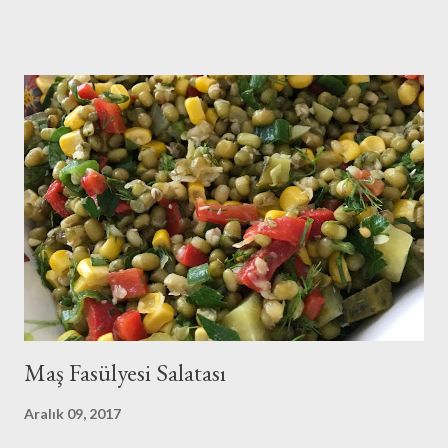
yada kaybedeninin hepimizin olduğu bir sınav..Aynı geminin
yolcusuyuz hepimiz ve hatırlatmak isterim bu gemi batarsa
hepimiz batarız:(O nedenle de sukunetle ve sabırla , kazasız
belasız atlatalım şu seçim sürecini..Olur mu:) Eveet
huzurunuza her daim bayılarak yediğim zeytinyağlı enginar
tarifimle geldim:)Benim enginarlarım geçen sene dondurucuya
attığım enginarlar..Ama tazeleri çıktı ben stoklarımı eritmek için
elimdekileri kullandım..Siz tazeleriyle yapın derim:)Hadi o zaman
tarifimize geçelim biz.. Malzemeler: 8 tane enginar ç...
Maş Fasülyesi Salatası
Aralık 09, 2017