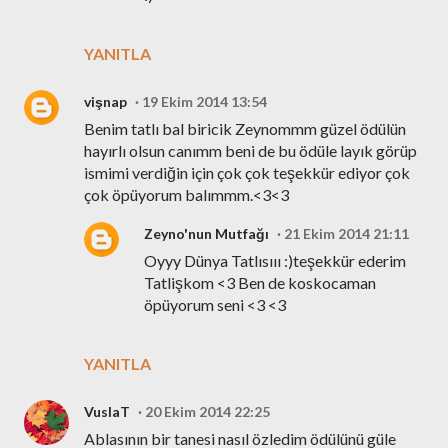
YANITLA
vişnap
19 Ekim 2014 13:54
Benim tatlı bal biricik Zeynommm güzel ödülün
hayırlı olsun canımm beni de bu ödüle layık görüp
ismimi verdiğin için çok çok teşekkür ediyor çok
çok öpüyorum balımmm.<3<3
Zeyno'nun Mutfağı
21 Ekim 2014 21:11
Oyyy Dünya Tatlısııı :)teşekkür ederim
Tatlişkom <3 Ben de koskocaman
öpüyorum seni <3 <3
YANITLA
VuslaT
20 Ekim 2014 22:25
Ablasının bir tanesi nasıl özledim ödülünü güle