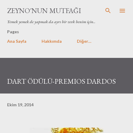
Ana içeriğe atla
ZEYNO'NUN MUTFAĞI
Yemek yemek de yapmak da ayrı bir zevk benim için..
Pages
Ana Sayfa
Hakkımda
Diğer…
DART ÖDÜLÜ-PREMIOS DARDOS
Ekim 19, 2014