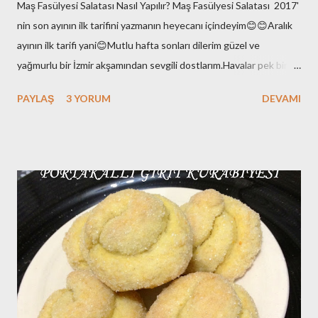
Maş Fasülyesi Salatası Nasıl Yapılır? Maş Fasülyesi Salatası 2017'
nin son ayının ilk tarifini yazmanın heyecanı içindeyim😊😊Aralık
ayının ilk tarifi yani😊Mutlu hafta sonları dilerim güzel ve
yağmurlu bir İzmir akşamından sevgili dostlarım.Havalar pek bir
enteresan bu aralar.Yaz değil elbette ama hani kış gibi de
PAYLAŞ
3 YORUM
DEVAMI
değil.Ara da bir soğuyor kışın varlığını hissettiriyor sonra
hoooppp gene yükselişte hava sıcaklıkları!!Bi stabil ol kıpraşma
demi 😉yok olmaz :)Çok bi beklentim de yok yani; yaz yazlığını ,kış
da kışlığını yapsın diyorum.Baharlar da kafasına göre takılsın
onların doğasında bu var çünkü!! Ben burada yeni yazımı
hazırlarken eşim de Galatasaray-Akhisarspor maçını izliyor diğer
tarafta. Fenerbahçe taraftarı olduğunu da belirteyim bu arada😊
Yan gözle baktım An itibariyle 1-0 yeniliyor Galatasaray 😊Yazımı
tamamladığımda maç sonucunu iletirim merak etmeyin😉😉Milli
maçlar dışında ki maçlar çok ilgimi çekmiyor anladığınız üzere.. ...