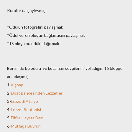
Kurallar da şöyleymiş;
*Ödülün fotoğrafını paylaşmak
*Ödül veren blogun bağlantısını paylaşmak
*15 bloga bu ödülü dağıtmak
Benim de bu ödülü ve kocaman sevgilerimi yolladığım 15 blogger
arkadaşım :)
1-
Vişnap
2-
Dost Bahçesinden Lezzetler
3-
Lezzetli Atölye
4-
Lezzet Senfonisi
5-
Elif'le Hayata Dair
6-
Mutfağa Buyrun