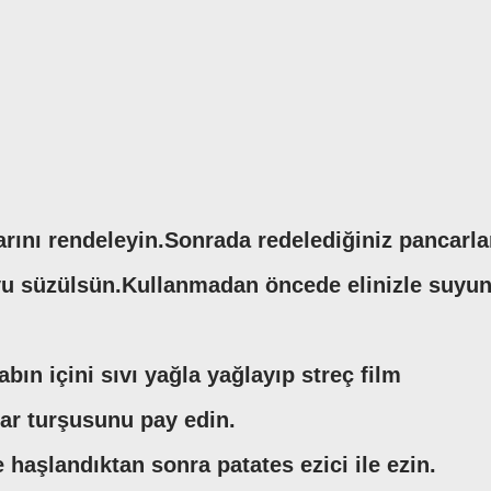
arını rendeleyin.Sonrada redelediğiniz pancarla
uyu süzülsün.Kullanmadan öncede elinizle suyu
abın içini sıvı yağla yağlayıp streç film
ar turşusunu pay edin.
 haşlandıktan sonra patates ezici ile ezin.