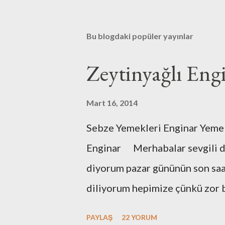
Bu blogdaki popüler yayınlar
Zeytinyağlı Eng
Mart 16, 2014
Sebze Yemekleri Enginar Yemek
Enginar Merhabalar sevgili do
diyorum pazar gününün son saat
diliyorum hepimize çünkü zor 
barut fıçısı gibi..Git gide kutu
PAYLAŞ
22 YORUM