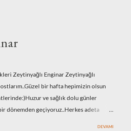
inar
leri Zeytinyağlı Enginar Zeytinyağlı
stlarım..Güzel bir hafta hepimizin olsun
lerinde:)Huzur ve sağlık dolu günler
bir dönemden geçiyoruz..Herkes adeta
plaşıyoruz..Bu bir sınav..Sonucunda
DEVAMI