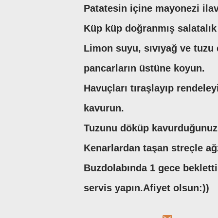
Patatesin içine mayonezi ilav
Küp küp doğranmış salatalık t
Limon suyu, sıvıyağ ve tuzu 
pancarların üstüne koyun.
Havuçları tıraşlayıp rendeley
kavurun.
Tuzunu döküp kavurduğunuz h
Kenarlardan taşan streçle ağz
Buzdolabında 1 gece bekletti
servis yapın.Afiyet olsun:))