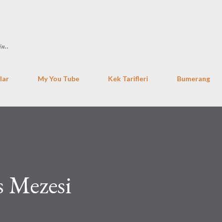
Ana içeriğe atla
in..
lar
My You Tube
Kek Tarifleri
Bumerang
s Mezesi