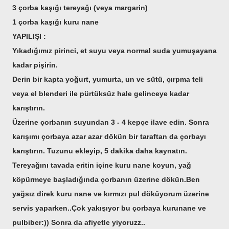
3 çorba kaşığı tereyağı (veya margarin)
1 çorba kaşığı kuru nane
YAPILIŞI :
Yıkadığımız pirinci, et suyu veya normal suda yumuşayana
kadar pişirin.
Derin bir kapta yoğurt, yumurta, un ve sütü, çırpma teli
veya el blenderi ile pürtüksüz hale gelinceye kadar
karıştırın.
Üzerine çorbanın suyundan 3 - 4 kepçe ilave edin. Sonra
karışımı çorbaya azar azar dökün bir taraftan da çorbayı
karıştırın. Tuzunu ekleyip, 5 dakika daha kaynatın.
Tereyağını tavada eritin içine kuru nane koyun, yağ
köpürmeye başladığında çorbanın üzerine dökün.Ben
yağsız direk kuru nane ve kırmızı pul döküyorum üzerine
servis yaparken..Çok yakışıyor bu çorbaya kurunane ve
pulbiber:)) Sonra da afiyetle yiyoruzz..