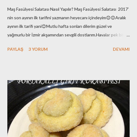
Maş Fasülyesi Salatası Nasıl Yapılır? Maş Fasülyesi Salatası 2017'
nin son ayının ilk tarifini yazmanın heyecanı içindeyim😊😊Aralık
ayının ilk tarifi yani😊Mutlu hafta sonları dilerim güzel ve
yağmurlu bir İzmir akşamından sevgili dostlarım.Havalar pek bir
enteresan bu aralar.Yaz değil elbette ama hani kış gibi de
PAYLAŞ
3 YORUM
DEVAMI
değil.Ara da bir soğuyor kışın varlığını hissettiriyor sonra
hoooppp gene yükselişte hava sıcaklıkları!!Bi stabil ol kıpraşma
demi 😉yok olmaz :)Çok bi beklentim de yok yani; yaz yazlığını ,kış
da kışlığını yapsın diyorum.Baharlar da kafasına göre takılsın
onların doğasında bu var çünkü!! Ben burada yeni yazımı
hazırlarken eşim de Galatasaray-Akhisarspor maçını izliyor diğer
tarafta. Fenerbahçe taraftarı olduğunu da belirteyim bu arada😊
Yan gözle baktım An itibariyle 1-0 yeniliyor Galatasaray 😊Yazımı
tamamladığımda maç sonucunu iletirim merak etmeyin😉😉Milli
maçlar dışında ki maçlar çok ilgimi çekmiyor anladığınız üzere.. ...