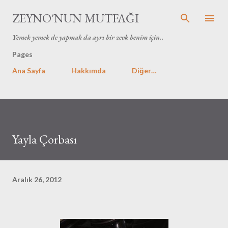
Ana içeriğe atla
ZEYNO'NUN MUTFAĞI
Yemek yemek de yapmak da ayrı bir zevk benim için..
Pages
Ana Sayfa
Hakkımda
Diğer…
Yayla Çorbası
Aralık 26, 2012