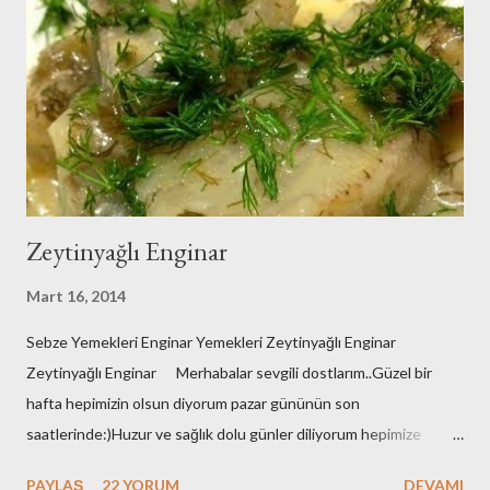
Zeytinyağlı Enginar
Mart 16, 2014
Sebze Yemekleri Enginar Yemekleri Zeytinyağlı Enginar
Zeytinyağlı Enginar Merhabalar sevgili dostlarım..Güzel bir
hafta hepimizin olsun diyorum pazar gününün son
saatlerinde:)Huzur ve sağlık dolu günler diliyorum hepimize
çünkü zor bir dönemden geçiyoruz..Herkes adeta barut fıçısı
PAYLAŞ
22 YORUM
DEVAMI