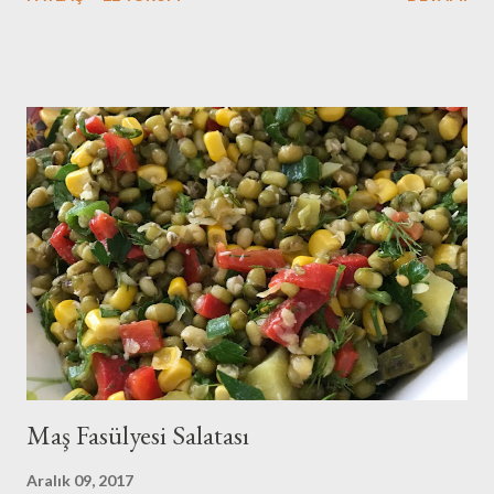
gibi..Git gide kutuplaşıyoruz..Bu bir sınav..Sonucunda kazananın
yada kaybedeninin hepimizin olduğu bir sınav..Aynı geminin
yolcusuyuz hepimiz ve hatırlatmak isterim bu gemi batarsa
hepimiz batarız:(O nedenle de sukunetle ve sabırla , kazasız
belasız atlatalım şu seçim sürecini..Olur mu:) Eveet
huzurunuza her daim bayılarak yediğim zeytinyağlı enginar
tarifimle geldim:)Benim enginarlarım geçen sene dondurucuya
attığım enginarlar..Ama tazeleri çıktı ben stoklarımı eritmek için
elimdekileri kullandım..Siz tazeleriyle yapın derim:)Hadi o zaman
tarifimize geçelim biz.. Malzemeler: 8 tane enginar ç...
Maş Fasülyesi Salatası
Aralık 09, 2017