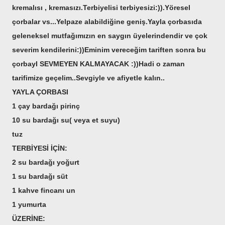
kremalısı , kremasızı.Terbiyelisi terbiyesizi:)).Yöresel
çorbalar vs...Yelpaze alabildiğine geniş.Yayla çorbasıda
geleneksel mutfağımızın en saygın üyelerindendir ve çok
severim kendilerini:))Eminim vereceğim tariften sonra bu
çorbayI SEVMEYEN KALMAYACAK :))Hadi o zaman
tarifimize geçelim..Sevgiyle ve afiyetle kalın..
YAYLA ÇORBASI
1 çay bardağı pirinç
10 su bardağı su( veya et suyu)
tuz
TERBİYESİ İÇİN:
2 su bardağı yoğurt
1 su bardağı süt
1 kahve fincanı un
1 yumurta
ÜZERİNE: