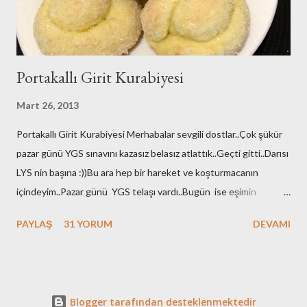
Portakallı Girit Kurabiyesi
Mart 26, 2013
Portakallı Girit Kurabiyesi Merhabalar sevgili dostlar..Çok şükür
pazar günü YGS sınavını kazasız belasız atlattık..Geçti gitti..Darısı
LYS nin başına :))Bu ara hep bir hareket ve koşturmacanın
içindeyim..Pazar günü YGS telaşı vardı..Bugün ise eşimin
yapılması gereken tahlilleri vardı ameliyat öncesi:((onları
PAYLAŞ
31 YORUM
DEVAMI
yaptırdık..Perşembe günü de safra kesesi ameliyatı
olacak...Dualarınızı eksik etmeyin bizden olurmu??Doktorumuz
çok kolay bir ameliyat olduğunu ve kısa süreceğini de anlattı
ama...Sen gel onu bize anlat..Allah çaresiz dert vermesin hepimize
Blogger tarafından desteklenmektedir
inşallah..Bunlar çözümü ve tedavisi olan çok sık karşılaşılan