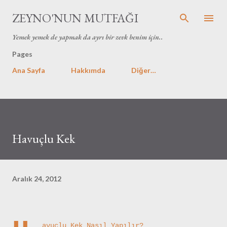
Ana içeriğe atla
ZEYNO'NUN MUTFAĞI
Yemek yemek de yapmak da ayrı bir zevk benim için..
Pages
Ana Sayfa
Hakkımda
Diğer…
Havuçlu Kek
Aralık 24, 2012
avuçlu Kek Nasıl Yapılır?