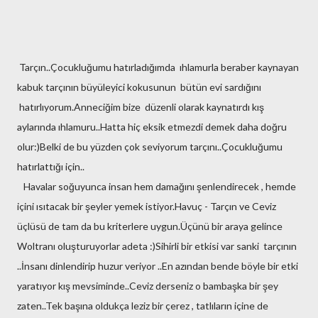
Tarçın..Çocukluğumu hatırladığımda ıhlamurla beraber kaynayan
kabuk tarçının büyüleyici kokusunun bütün evi sardığını
hatırlıyorum.Anneciğim bize düzenli olarak kaynatırdı kış
aylarında ıhlamuru..Hatta hiç eksik etmezdi demek daha doğru
olur:)Belki de bu yüzden çok seviyorum tarçını..Çocukluğumu
hatırlattığı için..
Havalar soğuyunca insan hem damağını şenlendirecek , hemde
içini ısıtacak bir şeyler yemek istiyor.Havuç - Tarçın ve Ceviz
üçlüsü de tam da bu kriterlere uygun.Üçünü bir araya gelince
Woltranı oluşturuyorlar adeta :)Sihirli bir etkisi var sanki tarçının
..İnsanı dinlendirip huzur veriyor ..En azından bende böyle bir etki
yaratıyor kış mevsiminde..Ceviz derseniz o bambaşka bir şey
zaten..Tek başına oldukça leziz bir çerez , tatlıların içine de