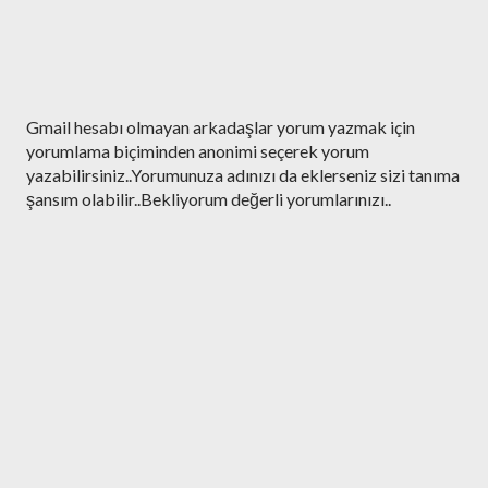
Y
Gmail hesabı olmayan arkadaşlar yorum yazmak için
o
yorumlama biçiminden anonimi seçerek yorum
r
yazabilirsiniz..Yorumunuza adınızı da eklerseniz sizi tanıma
u
şansım olabilir..Bekliyorum değerli yorumlarınızı..
m
G
ö
n
d
e
r