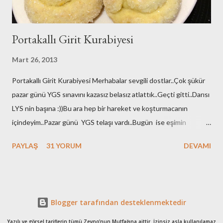
Portakallı Girit Kurabiyesi
Mart 26, 2013
Portakallı Girit Kurabiyesi Merhabalar sevgili dostlar..Çok şükür
pazar günü YGS sınavını kazasız belasız atlattık..Geçti gitti..Darısı
LYS nin başına :))Bu ara hep bir hareket ve koşturmacanın
içindeyim..Pazar günü YGS telaşı vardı..Bugün ise eşimin
yapılması gereken tahlilleri vardı ameliyat öncesi:((onları
PAYLAŞ
31 YORUM
DEVAMI
yaptırdık..Perşembe günü de safra kesesi ameliyatı
olacak...Dualarınızı eksik etmeyin bizden olurmu??Doktorumuz
çok kolay bir ameliyat olduğunu ve kısa süreceğini de anlattı
ama...Sen gel onu bize anlat..Allah çaresiz dert vermesin hepimize
Blogger tarafından desteklenmektedir
inşallah..Bunlar çözümü ve tedavisi olan çok sık karşılaşılan
rahatsızlıklar..Uzun lafın kısası bu aralar bloğumla da blogger
Yazılı ve görsel tariflerin tümü Zeyno'nun Mutfağına aittir..İzinsiz asla kullanılamaz