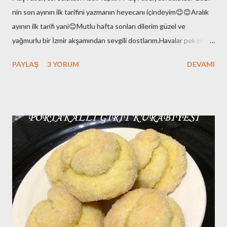
nin son ayının ilk tarifini yazmanın heyecanı içindeyim😊😊Aralık
ayının ilk tarifi yani😊Mutlu hafta sonları dilerim güzel ve
yağmurlu bir İzmir akşamından sevgili dostlarım.Havalar pek bir
enteresan bu aralar.Yaz değil elbette ama hani kış gibi de
PAYLAŞ
3 YORUM
DEVAMI
değil.Ara da bir soğuyor kışın varlığını hissettiriyor sonra
hoooppp gene yükselişte hava sıcaklıkları!!Bi stabil ol kıpraşma
demi 😉yok olmaz :)Çok bi beklentim de yok yani; yaz yazlığını ,kış
da kışlığını yapsın diyorum.Baharlar da kafasına göre takılsın
onların doğasında bu var çünkü!! Ben burada yeni yazımı
hazırlarken eşim de Galatasaray-Akhisarspor maçını izliyor diğer
tarafta. Fenerbahçe taraftarı olduğunu da belirteyim bu arada😊
Yan gözle baktım An itibariyle 1-0 yeniliyor Galatasaray 😊Yazımı
tamamladığımda maç sonucunu iletirim merak etmeyin😉😉Milli
maçlar dışında ki maçlar çok ilgimi çekmiyor anladığınız üzere.. ...