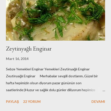
Zeytinyağlı Enginar
Mart 16, 2014
Sebze Yemekleri Enginar Yemekleri Zeytinyağlı Enginar
Zeytinyağlı Enginar Merhabalar sevgili dostlarım..Güzel bir
hafta hepimizin olsun diyorum pazar gününün son
saatlerinde:)Huzur ve sağlık dolu günler diliyorum hepimize
çünkü zor bir dönemden geçiyoruz..Herkes adeta barut fıçısı
PAYLAŞ
22 YORUM
DEVAMI
gibi..Git gide kutuplaşıyoruz..Bu bir sınav..Sonucunda kazananın
yada kaybedeninin hepimizin olduğu bir sınav..Aynı geminin