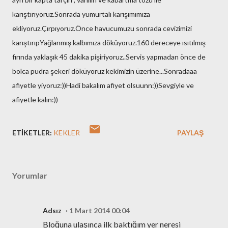
karıştırıyoruz.Sonrada yumurtalı karışımımıza
ekliyoruz.Çırpıyoruz.Önce havucumuzu sonrada cevizimizi
karıştırıpYağlanmış kalbımıza döküyoruz.160 dereceye ısıtılmış
fırında yaklaşık 45 dakika pişiriyoruz..Servis yapmadan önce de
bolca pudra şekeri döküyoruz kekimizin üzerine...Sonradaaa
afiyetle yiyoruz:))Hadi bakalım afiyet olsuunn:))Sevgiyle ve
afiyetle kalın:))
ETIKETLER:
KEKLER
PAYLAŞ
Yorumlar
Adsız
1 Mart 2014 00:04
Bloğuna ulaşınca ilk baktığım yer neresi