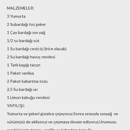
MALZEMELER:
3 Yumurta
2 Subardağı toz şeker
1 Çay bardağı sıvı yağ
1/2 su bardağı süt
1 Su bardağı ceviz içi (irice olacak)
2 Su bardağı havuç rendesi
1 Tatlı kaşığı tarçın
1 Paket vanilya
2 Paket kabartma tozu
2,5 Su bardağı un
1 Limon kabuğu rendesi
YAPILIŞI:
Yumurta ve şekeri güzelce çırpıyoruz.Sonra sırasıyla sıvıyağ ve
sütümüzü de ekliyoruz ve çırpmaya devam ediyoruz.Unumuzu
ayrı bir kapta tarçın , vanilin ve kabartma tozu ile