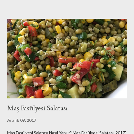
yolcusuyuz hepimiz ve hatırlatmak isterim bu gemi batarsa
hepimiz batarız:(O nedenle de sukunetle ve sabırla , kazasız
belasız atlatalım şu seçim sürecini..Olur mu:) Eveet
huzurunuza her daim bayılarak yediğim zeytinyağlı enginar
tarifimle geldim:)Benim enginarlarım geçen sene dondurucuya
attığım enginarlar..Ama tazeleri çıktı ben stoklarımı eritmek için
elimdekileri kullandım..Siz tazeleriyle yapın derim:)Hadi o zaman
tarifimize geçelim biz.. Malzemeler: 8 tane enginar ç...
Maş Fasülyesi Salatası
Aralık 09, 2017
Maş Fasülyesi Salatası Nasıl Yapılır? Maş Fasülyesi Salatası 2017'