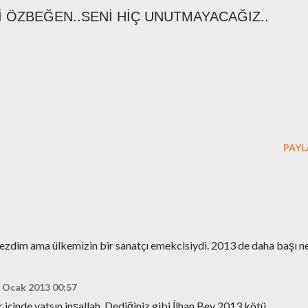
 ÖZBEĞEN..SENİ HİÇ UNUTMAYACAĞIZ..
PAYL
emezdim ama ülkemizin bir sanatçı emekcisiydi. 2013 de daha başı n
 Ocak 2013 00:57
içinde yatsın inşallah..Dediğiniz gibi İlhan Bey 2013 kötü