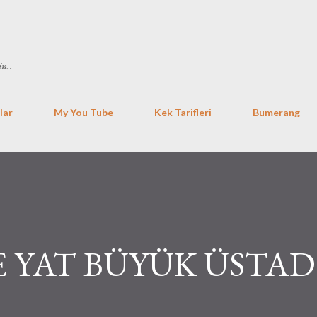
Ana içeriğe atla
in..
lar
My You Tube
Kek Tarifleri
Bumerang
 YAT BÜYÜK ÜSTAD .