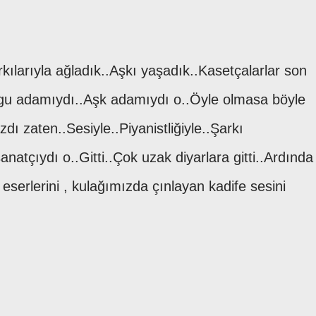
rkılarıyla ağladık..Aşkı yaşadık..Kasetçalarlar son
uygu adamıydı..Aşk adamıydı o..Öyle olmasa böyle
dı zaten..Sesiyle..Piyanistliğiyle..Şarkı
anatçıydı o..Gitti..Çok uzak diyarlara gitti..Ardında
eserlerini , kulağımızda çınlayan kadife sesini