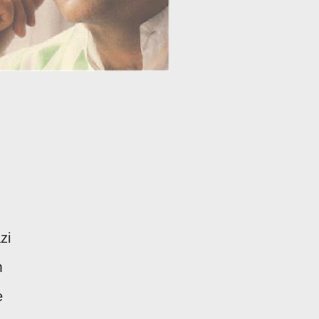
azi
im
le