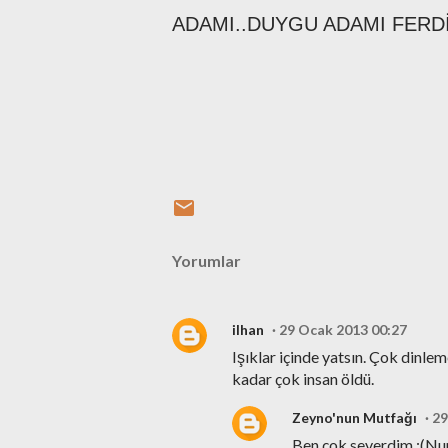
ADAMI..DUYGU ADAMI FERDİ
Yorumlar
ilhan
29 Ocak 2013 00:27
Işıklar içinde yatsın. Çok dinl
kadar çok insan öldü.
Zeyno'nun Mutfağı
29
Ben çok severdim :(Nur 